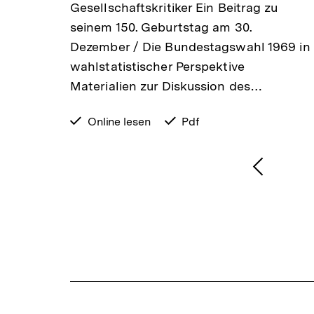
Gesellschaftskritiker Ein Beitrag zu
seinem 150. Geburtstag am 30.
Dezember / Die Bundestagswahl 1969 in
wahlstatistischer Perspektive
Materialien zur Diskussion des…
verfügbar
Online lesen
verfügbar
Pdf
zum
als
1
/
2
Karussellinhalt
von
Vorheri
Inhalt
anzeige