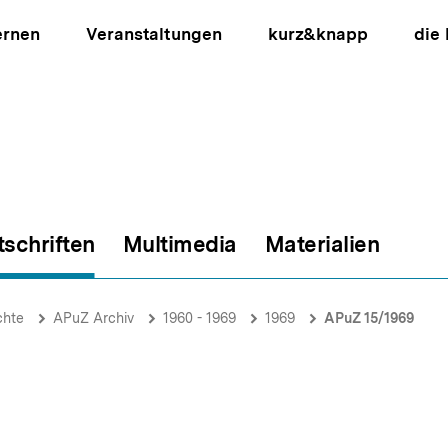
ernen
Veranstaltungen
kurz&knapp
die
tschriften
Multimedia
Materialien
ion
chte
APuZ Archiv
1960 - 1969
1969
APuZ 15/1969