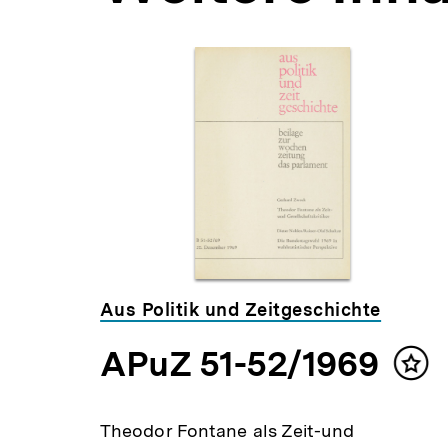
Inhaltskarousell
Inhaltskarussell
für
überspringen
weitere
Inhalte
Aus Politik und Zeitgeschichte
APuZ 51-52/1969
lt
Inha
ken
mer
Theodor Fontane als Zeit-und