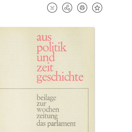
Artikel
Artikel
Teilen
Inhalt
herunterladen
drucken
Optionen
merken
anzeigen
uktvorschau