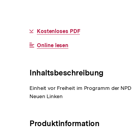
Allgemeine
Download-
Kostenloses PDF
Informationen
Link:
Interner
Online lesen
Link:
Inhaltsbeschreibung
Einheit vor Freiheit im Programm der NPD
Neuen Linken
Produktinformation