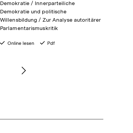
Demokratie / Innerparteiliche
Demokratie und politische
Willensbildung / Zur Analyse autoritärer
Parlamentarismuskritik
verfügbar
Online lesen
verfügbar
Pdf
zum
als
Nächsten
Inhalt
anzeigen