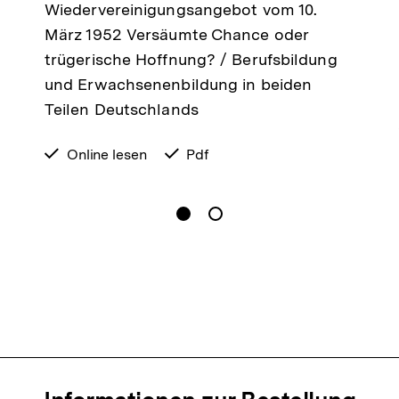
Wiedervereinigungsangebot vom 10.
März 1952 Versäumte Chance oder
trügerische Hoffnung? / Berufsbildung
und Erwachsenenbildung in beiden
Teilen Deutschlands
verfügbar
Online lesen
verfügbar
Pdf
zum
als
gen
Springe zum Inhalt
1
(
Aktueller Inhalt
)
Springe zum Inhalt
2
n