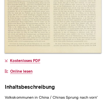
Allgemeine
Download-
Kostenloses PDF
Informationen
Link:
Interner
Online lesen
Link:
Inhaltsbeschreibung
Volkskommunen in China / Chinas Sprung nach vorn'