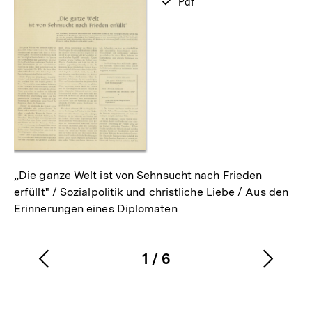
verfügbar
Pdf
als
„Die ganze Welt ist von Sehnsucht nach Frieden
erfüllt" / Sozialpolitik und christliche Liebe / Aus den
Erinnerungen eines Diplomaten
1
/
6
Vorherigen
Nächs
Karussellinhalt
von
Inhalt
Inhalt
anzeigen
anzei