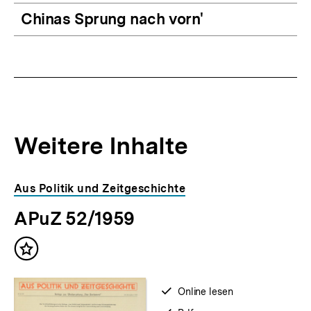
Chinas Sprung nach vorn'
Weitere Inhalte
Inhaltskarousell
Inhaltskarussell
Aus Politik und Zeitgeschichte
für
überspringen
APuZ 52/1959
weitere
Inhalte
Inhalt
merken
verfügbar
Online lesen
zum