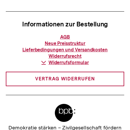
Informationen zur Bestellung
Informationen
AGB
zur
Neue Preisstruktur
Bestellung
Lieferbedingungen und Versandkosten
Widerrufsrecht
Download-
Widerrufsformular
Link:
VERTRAG WIDERRUFEN
Meta-
Links
Zur
Demokratie stärken –
Zivilgesellschaft fördern