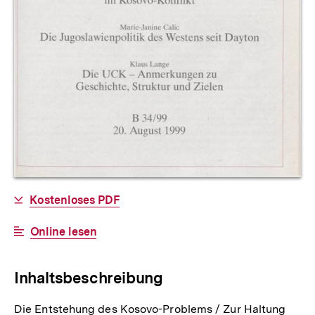
Allgemeine
Download-
Kostenloses PDF
Informationen
Link:
Interner
Online lesen
Link:
Inhaltsbeschreibung
Die Entstehung des Kosovo-Problems / Zur Haltung