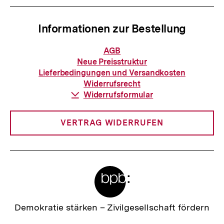
Informationen zur Bestellung
Informationen
AGB
zur
Neue Preisstruktur
Bestellung
Lieferbedingungen und Versandkosten
Widerrufsrecht
Download-
Widerrufsformular
Link:
VERTRAG WIDERRUFEN
Meta-
Links
Zur
Demokratie stärken –
Zivilgesellschaft fördern
Startseite