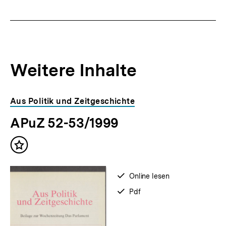
Weitere Inhalte
Inhaltskarousell
Inhaltskarussell
Aus Politik und Zeitgeschichte
für
überspringen
APuZ 52-53/1999
weitere
Inhalte
Inhalt
merken
verfügbar
Online lesen
zum
verfügbar
Pdf
als