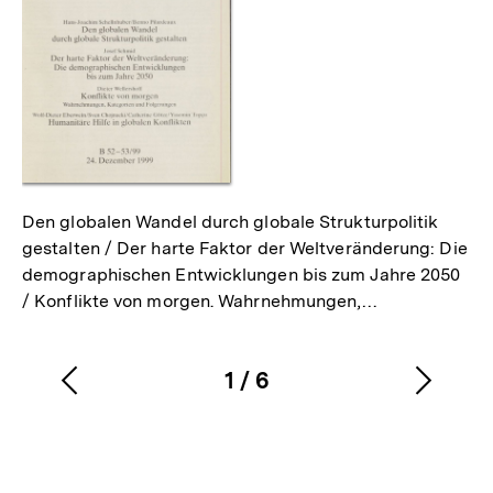
Den globalen Wandel durch globale Strukturpolitik
gestalten / Der harte Faktor der Weltveränderung: Die
demographischen Entwicklungen bis zum Jahre 2050
/ Konflikte von morgen. Wahrnehmungen,…
1
/
6
Vorherigen
Nächs
Karussellinhalt
von
Inhalt
Inhalt
anzeigen
anzei