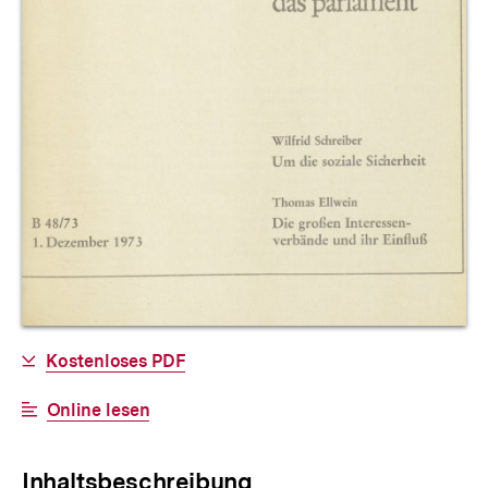
Allgemeine
Download-
Kostenloses PDF
Informationen
Link:
Interner
Online lesen
Link:
Inhaltsbeschreibung