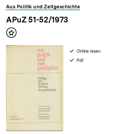
Inhaltskarousell
Inhaltskarussell
Aus Politik und Zeitgeschichte
für
überspringen
APuZ 51-52/1973
weitere
Inhalte
Inhalt
merken
verfügbar
Online lesen
zum
verfügbar
Pdf
als