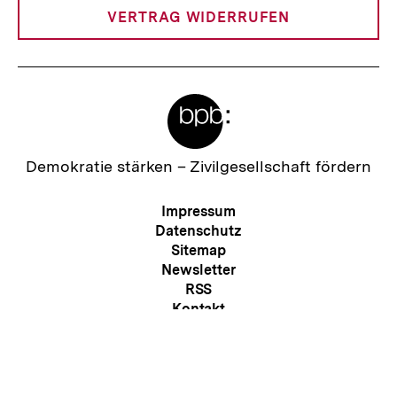
VERTRAG WIDERRUFEN
Meta-
Links
Zur
Demokratie stärken –
Zivilgesellschaft fördern
Startseite
der
Meta-
Impressum
bpb
Navigation
Datenschutz
Sitemap
Newsletter
RSS
Zum
Seite
Kontakt
Presse
Barriere melden
Erklärung zur Barrierefreiheit