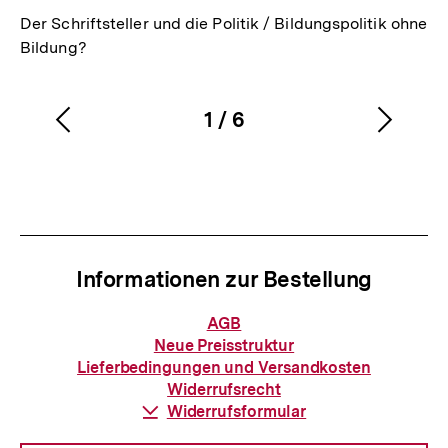
Der Schriftsteller und die Politik / Bildungspolitik ohne
Bildung?
1
/
6
Vorherigen
Nächs
Karussellinhalt
von
Inhalt
Inhalt
anzeigen
anzei
Informationen zur Bestellung
Informationen
AGB
zur
Neue Preisstruktur
Bestellung
Lieferbedingungen und Versandkosten
Widerrufsrecht
Download-
Widerrufsformular
Link: