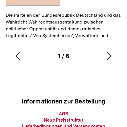
Die Parteien der Bundesrepublik Deutschland und das
Wahlrecht Wahlrechtsausgestaltung zwischen
politischer Opportunität und demokratischer
Legitimität / Von Systemherren’, Verwaltern’ und…
1
/
6
Vorherigen
Nächs
Karussellinhalt
von
Inhalt
Inhalt
anzeigen
anzei
Informationen zur Bestellung
Informationen
AGB
zur
Neue Preisstruktur
Bestellung
Lieferbedingungen und Versandkosten