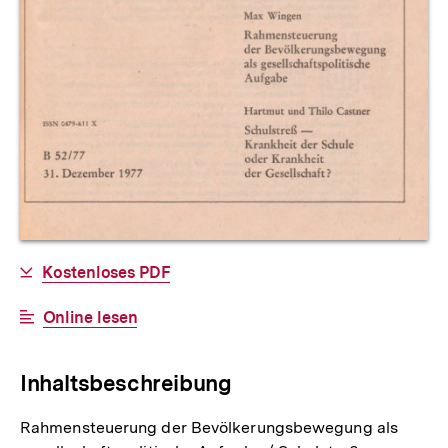
Allgemeine
Download-
Kostenloses PDF
Informationen
Link:
Interner
Online lesen
Link:
Inhaltsbeschreibung
Rahmensteuerung der Bevölkerungsbewegung als