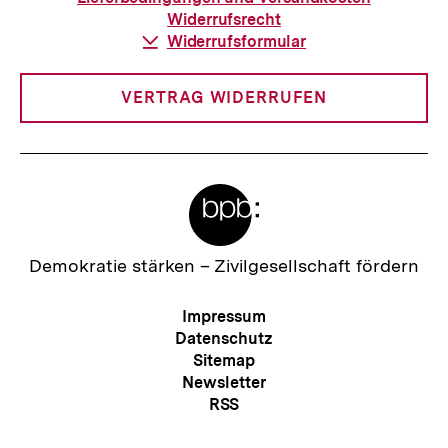
Widerrufsrecht
Download-
Widerrufsformular
Link:
VERTRAG WIDERRUFEN
Meta-
Links
Zur
Demokratie stärken –
Zivilgesellschaft fördern
Startseite
der
Meta-
Impressum
bpb
Navigation
Datenschutz
Sitemap
Newsletter
Zum
RSS
Seite
Kontakt