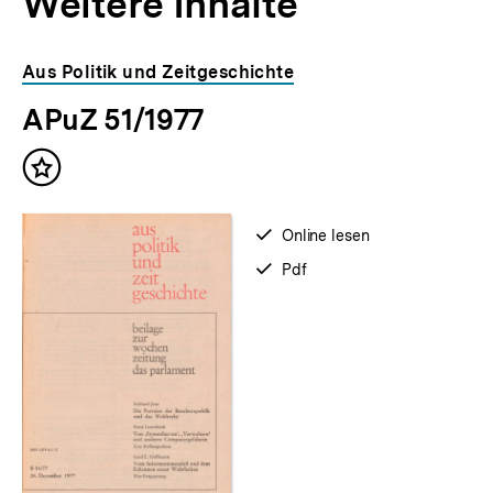
Weitere Inhalte
Inhaltskarousell
Inhaltskarussell
Aus Politik und Zeitgeschichte
für
überspringen
APuZ 51/1977
weitere
Inhalte
Inhalt
merken
verfügbar
Online lesen
zum
verfügbar
Pdf
als