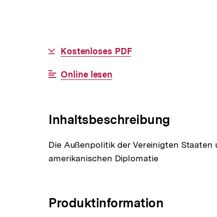
Allgemeine
Download-
Kostenloses PDF
Informationen
Link:
Interner
Online lesen
Link:
Inhaltsbeschreibung
Die Außenpolitik der Vereinigten Staaten
amerikanischen Diplomatie
Produktinformation