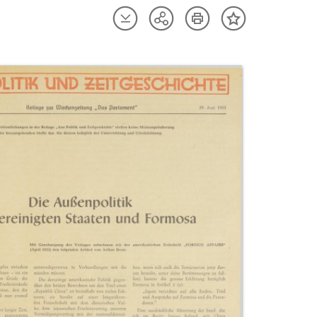
Artikel
Artikel
Teilen
Inhalt
herunterladen
drucken
Optionen
merken
anzeigen
uktvorschau