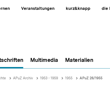
ernen
Veranstaltungen
kurz&knapp
die
tschriften
Multimedia
Materialien
ion
chte
APuZ Archiv
1953 - 1959
1955
APuZ 26/1955