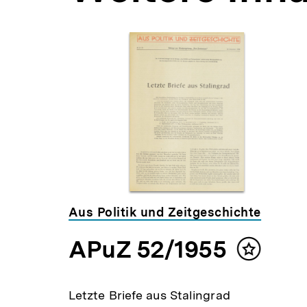
Inhaltskarousell
Inhaltskarussell
für
überspringen
weitere
Inhalte
Aus Politik und Zeitgeschichte
APuZ 52/1955
lt
Inhalt
ken
merken
Letzte Briefe aus Stalingrad