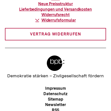
zur
Neue Preisstruktur
Bestellung
Lieferbedingungen und Versandkosten
Widerrufsrecht
Download-
Widerrufsformular
Link:
VERTRAG WIDERRUFEN
Meta-
Links
Zur
Demokratie stärken –
Zivilgesellschaft fördern
Startseite
der
Meta-
Impressum
bpb
Navigation
Datenschutz
Sitemap
Newsletter
RSS