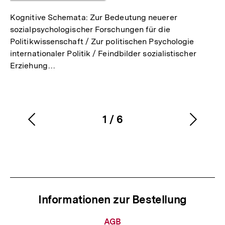
Kognitive Schemata: Zur Bedeutung neuerer
sozialpsychologischer Forschungen für die
Politikwissenschaft / Zur politischen Psychologie
internationaler Politik / Feindbilder sozialistischer
Erziehung…
1
/
6
Vorherigen
Nächs
Karussellinhalt
von
Inhalt
Inhalt
anzeigen
anzei
Informationen zur Bestellung
Informationen
AGB