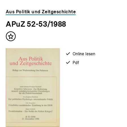
Inhaltskarousell
Inhaltskarussell
Aus Politik und Zeitgeschichte
für
überspringen
APuZ 52-53/1988
weitere
Inhalte
Inhalt
merken
verfügbar
Online lesen
zum
verfügbar
Pdf
als