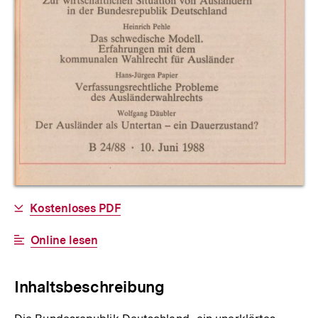
Allgemeine
Download-
Kostenloses PDF
Informationen
Link:
Interner
Online lesen
Link:
Inhaltsbeschreibung