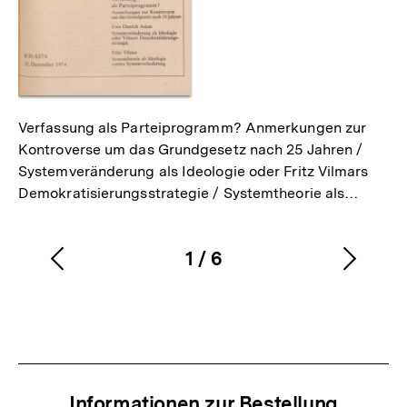
Verfassung als Parteiprogramm? Anmerkungen zur
Kontroverse um das Grundgesetz nach 25 Jahren /
Systemveränderung als Ideologie oder Fritz Vilmars
Demokratisierungsstrategie / Systemtheorie als…
1
/
6
Vorherigen
Nächs
Karussellinhalt
von
Inhalt
Inhalt
anzeigen
anzei
Informationen zur Bestellung