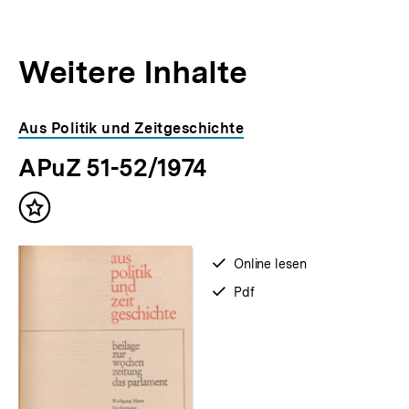
Weitere Inhalte
Inhaltskarousell
Inhaltskarussell
Aus Politik und Zeitgeschichte
für
überspringen
APuZ 51-52/1974
weitere
Inhalte
Inhalt
merken
verfügbar
Online lesen
zum
verfügbar
Pdf
als