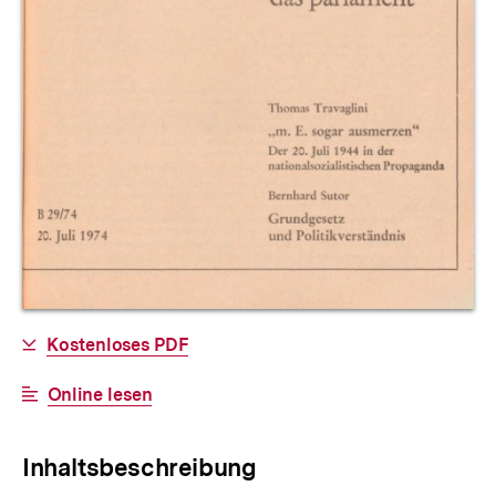
Allgemeine
Download-
Kostenloses PDF
Informationen
Link:
Interner
Online lesen
Link:
Inhaltsbeschreibung