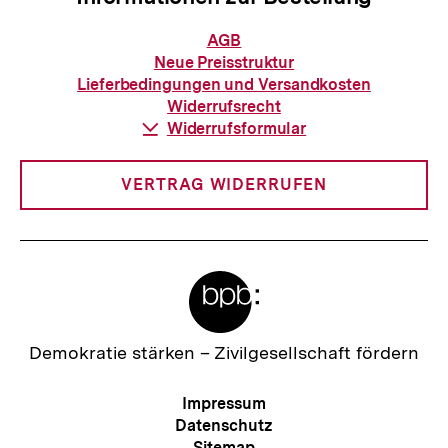
Informationen
AGB
zur
Neue Preisstruktur
Bestellung
Lieferbedingungen und Versandkosten
Widerrufsrecht
Download-
Widerrufsformular
Link:
VERTRAG WIDERRUFEN
Meta-
Links
Zur
Demokratie stärken –
Zivilgesellschaft fördern
Startseite
der
Meta-
Impressum
bpb
Navigation
Datenschutz
Sitemap