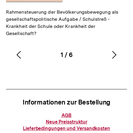
Rahmensteuerung der Bevölkerungsbewegung als
gesellschaftspolitische Aufgabe / Schulstreß -
Krankheit der Schule oder Krankheit der
Gesellschaft?
1
/
6
Vorherigen
Nächs
Karussellinhalt
von
Inhalt
Inhalt
anzeigen
anzei
Informationen zur Bestellung
Informationen
AGB
zur
Neue Preisstruktur
Bestellung
Lieferbedingungen und Versandkosten