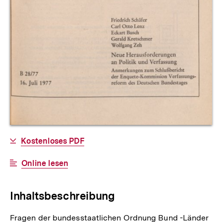
Allgemeine
Download-
Kostenloses PDF
Informationen
Link:
Interner
Online lesen
Link:
Inhaltsbeschreibung
Fragen der bundesstaatlichen Ordnung Bund -Länder