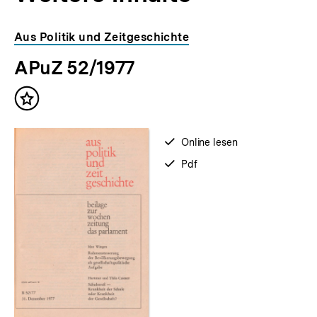
Inhaltskarousell
Inhaltskarussell
Aus Politik und Zeitgeschichte
für
überspringen
APuZ 52/1977
weitere
Inhalte
Inhalt
merken
verfügbar
Online lesen
zum
verfügbar
Pdf
als