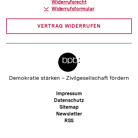
Widerrufsrecht
Download-
Widerrufsformular
Link:
VERTRAG WIDERRUFEN
Meta-
Links
Zur
Demokratie stärken –
Zivilgesellschaft fördern
Startseite
der
Meta-
Impressum
bpb
Navigation
Datenschutz
Sitemap
Newsletter
Zum
RSS
Seite
Kontakt
Presse