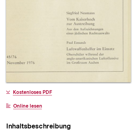
Allgemeine
Download-
Kostenloses PDF
Informationen
Link:
Interner
Online lesen
Link:
Inhaltsbeschreibung