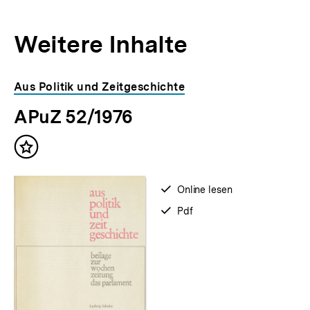
Weitere Inhalte
Inhaltskarousell
Inhaltskarussell
Aus Politik und Zeitgeschichte
für
überspringen
APuZ 52/1976
weitere
Inhalte
Inhalt
merken
verfügbar
Online lesen
zum
verfügbar
Pdf
als