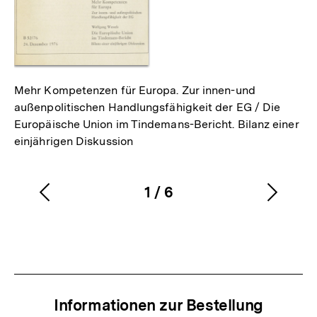
Mehr Kompetenzen für Europa. Zur innen-und
außenpolitischen Handlungsfähigkeit der EG / Die
Europäische Union im Tindemans-Bericht. Bilanz einer
einjährigen Diskussion
1
/
6
Vorherigen
Nächs
Karussellinhalt
von
Inhalt
Inhalt
anzeigen
anzei
Informationen zur Bestellung