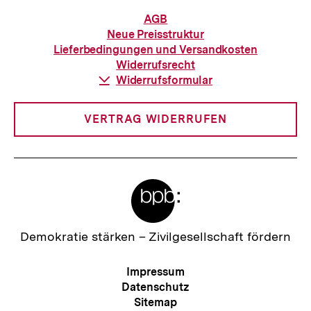
Informationen
AGB
zur
Neue Preisstruktur
Bestellung
Lieferbedingungen und Versandkosten
Widerrufsrecht
Download-
Widerrufsformular
Link:
VERTRAG WIDERRUFEN
Meta-
Links
Zur
Demokratie stärken –
Zivilgesellschaft fördern
Startseite
der
Meta-
Impressum
bpb
Navigation
Datenschutz
Sitemap