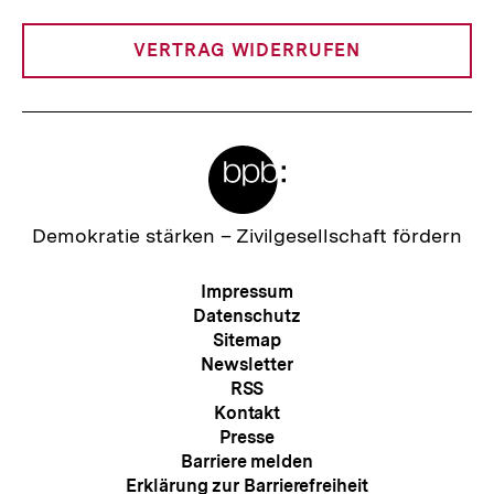
Link:
VERTRAG WIDERRUFEN
Meta-
Links
Zur
Demokratie stärken –
Zivilgesellschaft fördern
Startseite
der
Meta-
Impressum
bpb
Navigation
Datenschutz
Sitemap
Newsletter
RSS
Kontakt
Presse
Barriere melden
Erklärung zur Barrierefreiheit