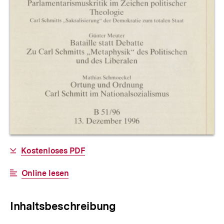
Allgemeine
Download-
Kostenloses PDF
Informationen
Link:
Interner
Online lesen
Link:
Inhaltsbeschreibung