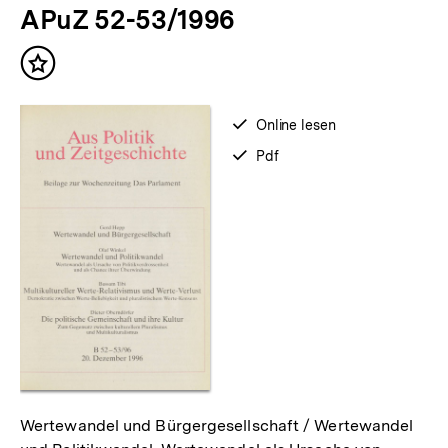
APuZ 52-53/1996
weitere
Inhalte
Inhalt
merken
verfügbar
Online lesen
zum
verfügbar
Pdf
als
Wertewandel und Bürgergesellschaft / Wertewandel