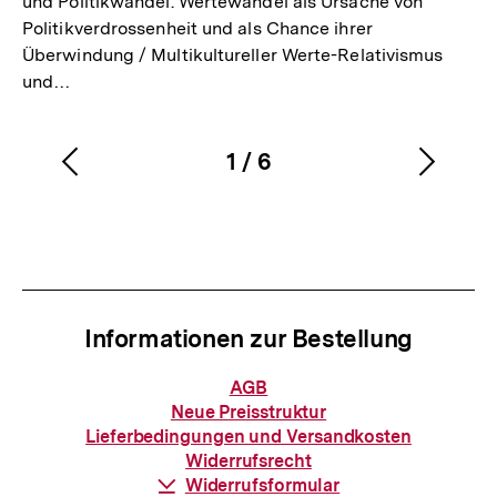
und Politikwandel. Wertewandel als Ursache von
Politikverdrossenheit und als Chance ihrer
Überwindung / Multikultureller Werte-Relativismus
und…
1
/
6
Vorherigen
Nächs
Karussellinhalt
von
Inhalt
Inhalt
anzeigen
anzei
Informationen zur Bestellung
Informationen
AGB
zur
Neue Preisstruktur
Bestellung
Lieferbedingungen und Versandkosten
Widerrufsrecht
Download-
Widerrufsformular