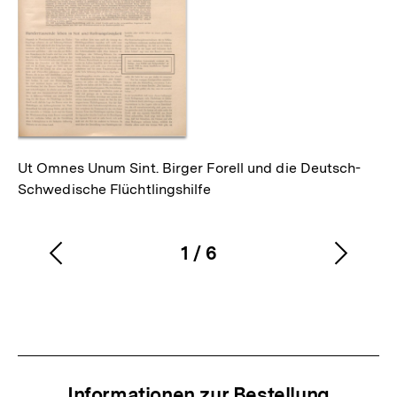
Ut Omnes Unum Sint. Birger Forell und die Deutsch-
Schwedische Flüchtlingshilfe
1
/
6
Vorherigen
Nächs
Karussellinhalt
von
Inhalt
Inhalt
anzeigen
anzei
Informationen zur Bestellung