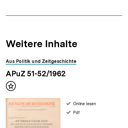
Weitere Inhalte
Inhaltskarousell
Inhaltskarussell
Aus Politik und Zeitgeschichte
für
überspringen
APuZ 51-52/1962
weitere
Inhalte
Inhalt
merken
verfügbar
Online lesen
zum
verfügbar
Pdf
als