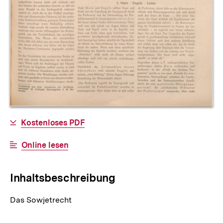
Allgemeine
Download-
Kostenloses PDF
Informationen
Link:
Interner
Online lesen
Link:
Inhaltsbeschreibung
Das Sowjetrecht