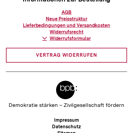
Informationen
AGB
zur
Neue Preisstruktur
Bestellung
Lieferbedingungen und Versandkosten
Widerrufsrecht
Download-
Widerrufsformular
Link:
VERTRAG WIDERRUFEN
Meta-
Links
Zur
Demokratie stärken –
Zivilgesellschaft fördern
Startseite
der
Meta-
Impressum
bpb
Navigation
Datenschutz