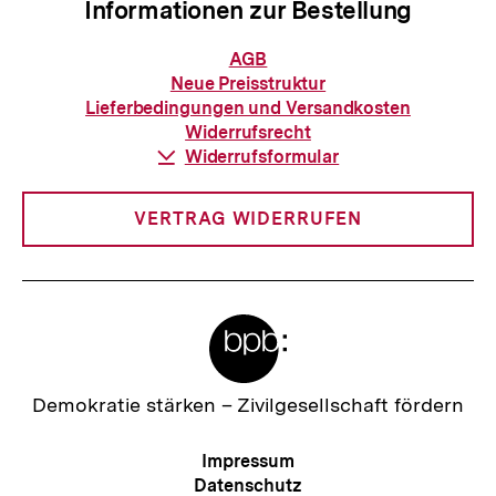
Informationen zur Bestellung
Informationen
AGB
zur
Neue Preisstruktur
Bestellung
Lieferbedingungen und Versandkosten
Widerrufsrecht
Download-
Widerrufsformular
Link:
VERTRAG WIDERRUFEN
Meta-
Links
Zur
Demokratie stärken –
Zivilgesellschaft fördern
Startseite
der
Meta-
Impressum
bpb
Navigation
Datenschutz