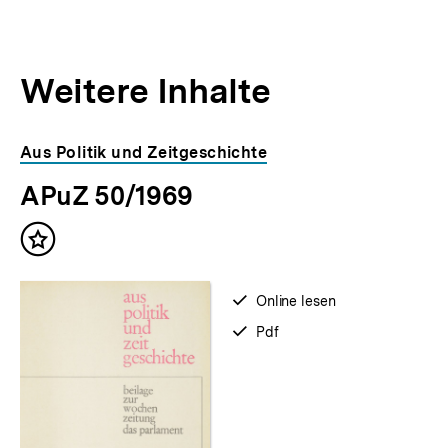
Weitere Inhalte
Inhaltskarousell
Inhaltskarussell
Aus Politik und Zeitgeschichte
für
überspringen
APuZ 50/1969
weitere
Inhalte
Inhalt
merken
verfügbar
Online lesen
zum
verfügbar
Pdf
als