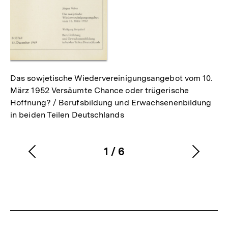
Das sowjetische Wiedervereinigungsangebot vom 10.
März 1952 Versäumte Chance oder trügerische
Hoffnung? / Berufsbildung und Erwachsenenbildung
in beiden Teilen Deutschlands
1
/
6
Vorherigen
Nächs
Karussellinhalt
von
Inhalt
Inhalt
anzeigen
anzei