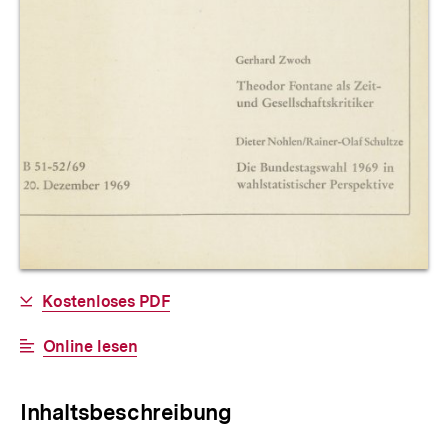
Allgemeine
Download-
Kostenloses PDF
Informationen
Link:
Interner
Online lesen
Link:
Inhaltsbeschreibung