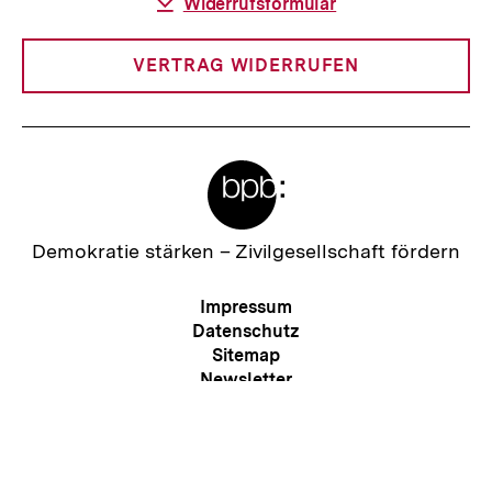
Download-
Widerrufsformular
Link:
VERTRAG WIDERRUFEN
Meta-
Links
Zur
Demokratie stärken –
Zivilgesellschaft fördern
Startseite
der
Meta-
Impressum
bpb
Navigation
Datenschutz
Sitemap
Zum
Newsletter
Seite
RSS
Kontakt
Presse
Barriere melden