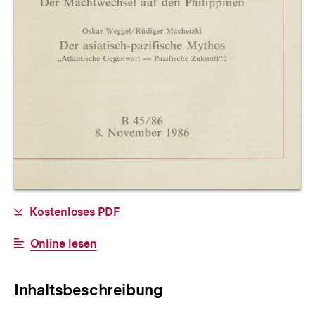
Allgemeine
Download-
Kostenloses PDF
Informationen
Link:
Interner
Online lesen
Link:
Inhaltsbeschreibung