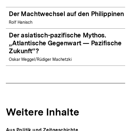
Der Machtwechsel auf den Philippinen
Rolf Hanisch
Der asiatisch-pazifische Mythos.
„Atlantische Gegenwart — Pazifische
Zukunft“?
Oskar Weggel/Rüdiger Machetzki
Weitere Inhalte
Inhaltskarousell
Inhaltskarussell
Aus Politik und Zeitgeschichte