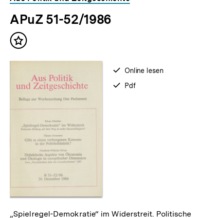
für
überspringen
APuZ 51-52/1986
weitere
Inhalte
Inhalt
merken
verfügbar
Online lesen
zum
verfügbar
Pdf
als
„Spielregel-Demokratie“ im Widerstreit. Politische