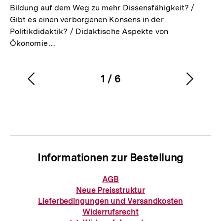
Bildung auf dem Weg zu mehr Dissensfähigkeit? /
Gibt es einen verborgenen Konsens in der
Politikdidaktik? / Didaktische Aspekte von
Ökonomie…
1
/
6
Vorherigen
Nächs
Karussellinhalt
von
Inhalt
Inhalt
anzeigen
anzei
Informationen zur Bestellung
Informationen
AGB
zur
Neue Preisstruktur
Bestellung
Lieferbedingungen und Versandkosten
Widerrufsrecht