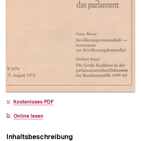
Allgemeine
Download-
Kostenloses PDF
Informationen
Link:
Interner
Online lesen
Link:
Inhaltsbeschreibung