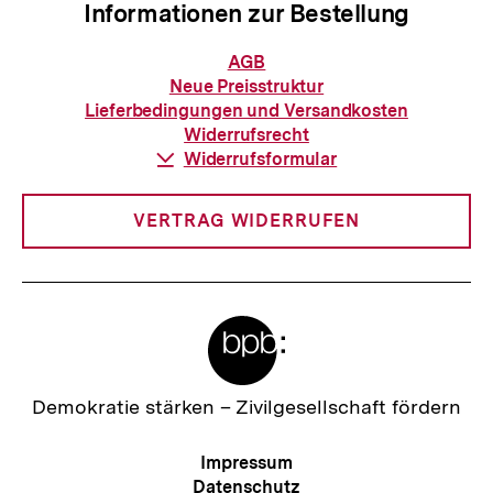
Informationen zur Bestellung
Informationen
AGB
zur
Neue Preisstruktur
Bestellung
Lieferbedingungen und Versandkosten
Widerrufsrecht
Download-
Widerrufsformular
Link:
VERTRAG WIDERRUFEN
Meta-
Links
Zur
Demokratie stärken –
Zivilgesellschaft fördern
Startseite
der
Meta-
Impressum
bpb
Navigation
Datenschutz