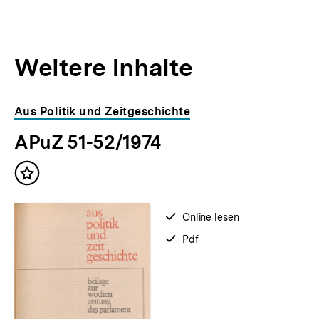
Weitere Inhalte
Inhaltskarousell
Inhaltskarussell
Aus Politik und Zeitgeschichte
für
überspringen
APuZ 51-52/1974
weitere
Inhalte
Inhalt
merken
verfügbar
Online lesen
zum
verfügbar
Pdf
als