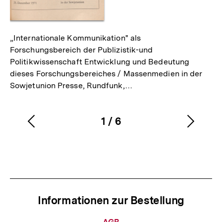
„Internationale Kommunikation" als
Forschungsbereich der Publizistik-und
Politikwissenschaft Entwicklung und Bedeutung
dieses Forschungsbereiches / Massenmedien in der
Sowjetunion Presse, Rundfunk,…
1
/
6
Vorherigen
Nächs
Karussellinhalt
von
Inhalt
Inhalt
anzeigen
anzei
Informationen zur Bestellung
Informationen