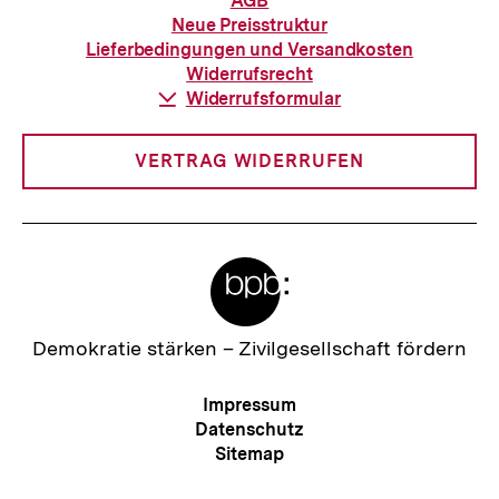
AGB
zur
Neue Preisstruktur
Bestellung
Lieferbedingungen und Versandkosten
Widerrufsrecht
Download-
Widerrufsformular
Link:
VERTRAG WIDERRUFEN
Meta-
Links
Zur
Demokratie stärken –
Zivilgesellschaft fördern
Startseite
der
Meta-
Impressum
bpb
Navigation
Datenschutz
Zum
Sitemap
Seite
Newsletter