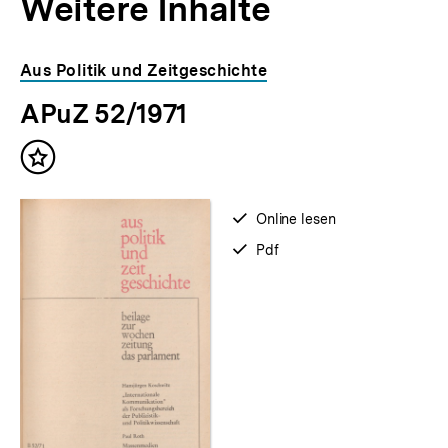
Weitere Inhalte
Inhaltskarousell
Inhaltskarussell
Aus Politik und Zeitgeschichte
für
überspringen
APuZ 52/1971
weitere
Inhalte
Inhalt
merken
verfügbar
Online lesen
zum
verfügbar
Pdf
als