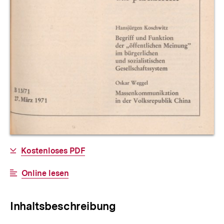
Allgemeine
Download-
Kostenloses PDF
Informationen
Link:
Interner
Online lesen
Link:
Inhaltsbeschreibung