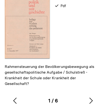
zum
verfügbar
Pdf
als
Rahmensteuerung der Bevölkerungsbewegung als
gesellschaftspolitische Aufgabe / Schulstreß -
Krankheit der Schule oder Krankheit der
Gesellschaft?
1
/
6
Vorherigen
Nächs
Karussellinhalt
von