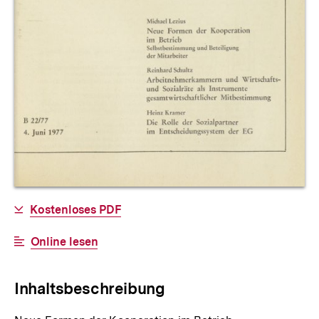
Allgemeine
Download-
Kostenloses PDF
Informationen
Link:
Interner
Online lesen
Link:
Inhaltsbeschreibung