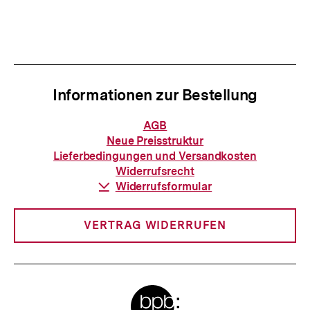
Inhalt
Inhalt
anzeigen
anzei
Informationen zur Bestellung
Informationen
AGB
zur
Neue Preisstruktur
Bestellung
Lieferbedingungen und Versandkosten
Widerrufsrecht
Download-
Widerrufsformular
Link:
VERTRAG WIDERRUFEN
Meta-