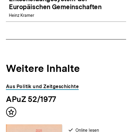
Europäischen Gemeinschaften
Heinz Kramer
Weitere Inhalte
Inhaltskarousell
Inhaltskarussell
Aus Politik und Zeitgeschichte
für
überspringen
APuZ 52/1977
weitere
Inhalte
Inhalt
merken
verfügbar
Online lesen