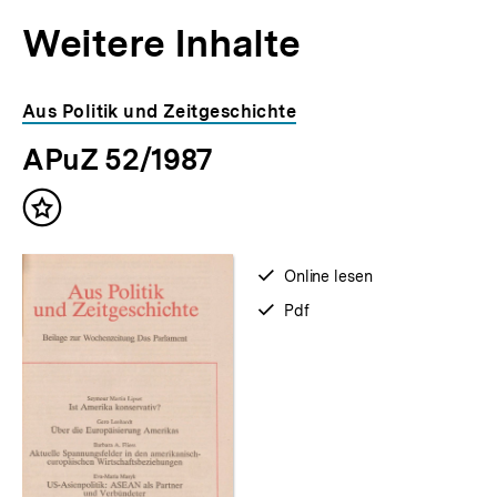
Weitere Inhalte
Inhaltskarousell
Inhaltskarussell
Aus Politik und Zeitgeschichte
für
überspringen
APuZ 52/1987
weitere
Inhalte
Inhalt
merken
verfügbar
Online lesen
zum
verfügbar
Pdf
als