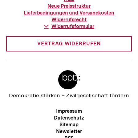
zur
Neue Preisstruktur
Bestellung
Lieferbedingungen und Versandkosten
Widerrufsrecht
Download-
Widerrufsformular
Link:
VERTRAG WIDERRUFEN
Meta-
Links
Zur
Demokratie stärken –
Zivilgesellschaft fördern
Startseite
der
Meta-
Impressum
bpb
Navigation
Datenschutz
Sitemap
Newsletter
Zum