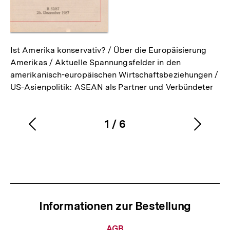
Ist Amerika konservativ? / Über die Europäisierung
Amerikas / Aktuelle Spannungsfelder in den
amerikanisch-europäischen Wirtschaftsbeziehungen /
US-Asienpolitik: ASEAN als Partner und Verbündeter
1
/
6
Vorherigen
Nächs
Karussellinhalt
von
Inhalt
Inhalt
anzeigen
anzei
Informationen zur Bestellung
Informationen
AGB