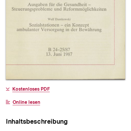
Allgemeine
Download-
Kostenloses PDF
Informationen
Link:
Interner
Online lesen
Link:
Inhaltsbeschreibung