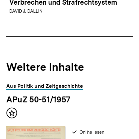
Verbrechen und Strafrechtsystem
DAVID J. DALLIN
Weitere Inhalte
Inhaltskarousell
Inhaltskarussell
Aus Politik und Zeitgeschichte
für
überspringen
APuZ 50-51/1957
weitere
Inhalte
Inhalt
merken
verfügbar
Online lesen
zum