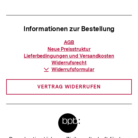
anzeigen
anzei
Informationen zur Bestellung
Informationen
AGB
zur
Neue Preisstruktur
Bestellung
Lieferbedingungen und Versandkosten
Widerrufsrecht
Download-
Widerrufsformular
Link:
VERTRAG WIDERRUFEN
Meta-
Links