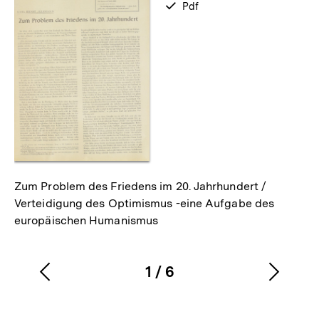
verfügbar
Pdf
als
Zum Problem des Friedens im 20. Jahrhundert /
Verteidigung des Optimismus -eine Aufgabe des
europäischen Humanismus
1
/
6
Vorherigen
Nächs
Karussellinhalt
von
Inhalt
Inhalt