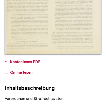
Allgemeine
Download-
Kostenloses PDF
Informationen
Link:
Interner
Online lesen
Link:
Inhaltsbeschreibung
Verbrechen und Strafrechtsystem