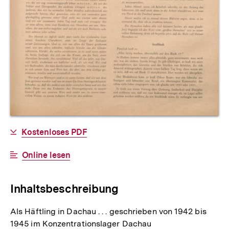
Allgemeine
Download-
Kostenloses PDF
Informationen
Link:
Interner
Online lesen
Link:
Inhaltsbeschreibung
Als Häftling in Dachau . . . geschrieben von 1942 bis
1945 im Konzentrationslager Dachau