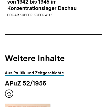
von 1942 bis 1945 im
Konzentrationslager Dachau
EDGAR KUPFER-KOBERWITZ
Weitere Inhalte
Inhaltskarousell
Inhaltskarussell
Aus Politik und Zeitgeschichte
für
überspringen
APuZ 52/1956
weitere
Inhalte
Inhalt
merken