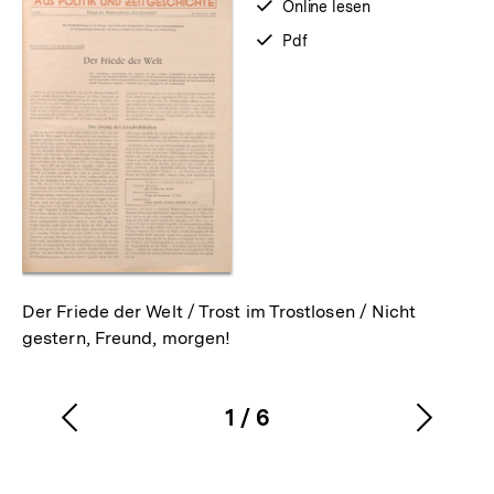
verfügbar
Online lesen
zum
verfügbar
Pdf
als
Der Friede der Welt / Trost im Trostlosen / Nicht
gestern, Freund, morgen!
1
/
6
Vorherigen
Nächs
Karussellinhalt
von
Inhalt
Inhalt