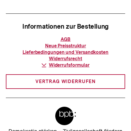
anzeigen
anzei
Informationen zur Bestellung
Informationen
AGB
zur
Neue Preisstruktur
Bestellung
Lieferbedingungen und Versandkosten
Widerrufsrecht
Download-
Widerrufsformular
Link:
VERTRAG WIDERRUFEN
Meta-
Links
Zur
Demokratie stärken –
Zivilgesellschaft fördern