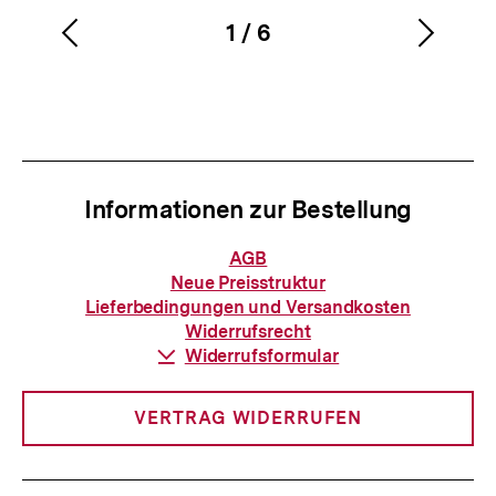
1
/
6
Vorherigen
Nächs
Karussellinhalt
von
Inhalt
Inhalt
anzeigen
anzei
Informationen zur Bestellung
Informationen
AGB
zur
Neue Preisstruktur
Bestellung
Lieferbedingungen und Versandkosten
Widerrufsrecht
Download-
Widerrufsformular
Link:
VERTRAG WIDERRUFEN