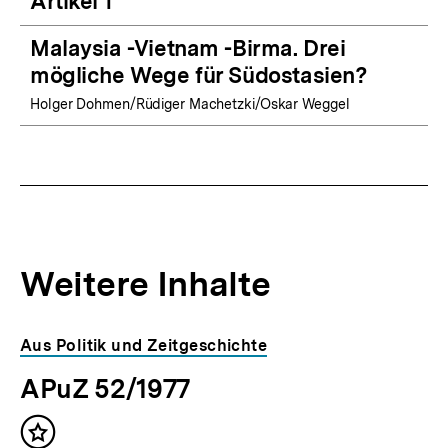
Artikel 1
Malaysia -Vietnam -Birma. Drei
mögliche Wege für Südostasien?
Holger Dohmen/Rüdiger Machetzki/Oskar Weggel
Weitere Inhalte
Inhaltskarousell
Inhaltskarussell
Aus Politik und Zeitgeschichte
für
überspringen
APuZ 52/1977
weitere
Inhalte
Inhalt