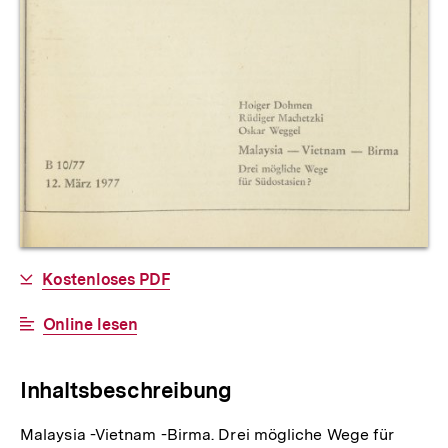
Allgemeine
Download-
Kostenloses PDF
Informationen
Link:
Interner
Online lesen
Link:
Inhaltsbeschreibung
Malaysia -Vietnam -Birma. Drei mögliche Wege für