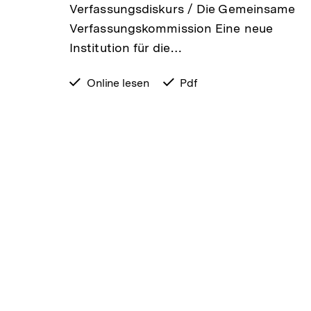
Verfassungsdiskurs / Die Gemeinsame
s /…
Verfassungskommission Eine neue
Institution für die…
verfügbar
Online lesen
verfügbar
Pdf
zum
als