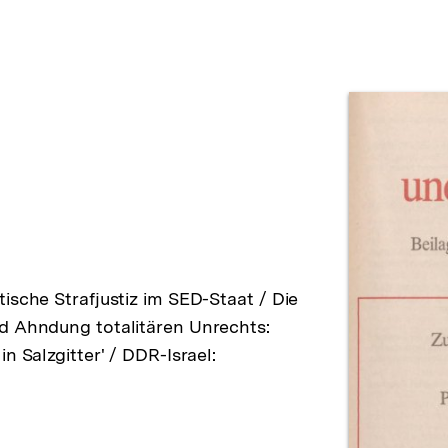
Prod
ische Strafjustiz im SED-Staat / Die
nd Ahndung totalitären Unrechts:
n Salzgitter' / DDR-Israel: