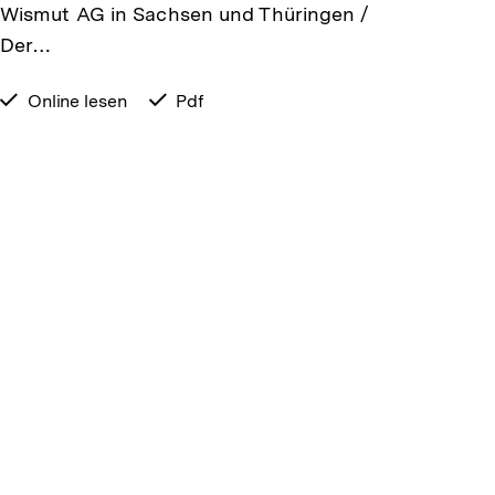
Wismut AG in Sachsen und Thüringen /
Der…
verfügbar
Online lesen
verfügbar
Pdf
zum
als