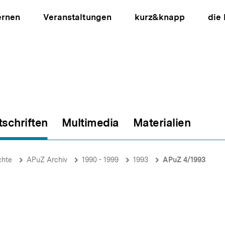
ernen
Veranstaltungen
kurz&knapp
die
tschriften
Multimedia
Materialien
ion
chte
APuZ Archiv
1990 - 1999
1993
APuZ 4/1993