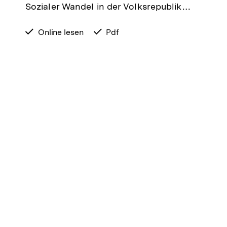
Sozialer Wandel in der Volksrepublik…
verfügbar
Online lesen
verfügbar
Pdf
zum
als