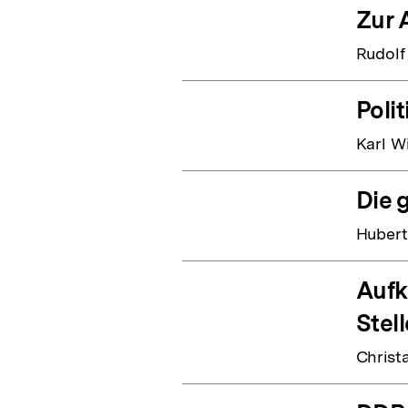
Zur 
Rudol
Poli
Karl W
Die 
Huber
Aufk
Stel
Christ