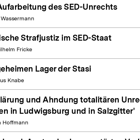
Aufarbeitung des SED-Unrechts
f Wassermann
tische Strafjustiz im SED-Staat
ilhelm Fricke
geheimen Lager der Stasi
tus Knabe
lärung und Ahndung totalitären Unrec
len in Ludwigsburg und in Salzgitter'
a Hoffmann