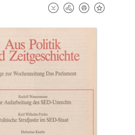
Artikel
Artikel
Teilen
Inhalt
herunterladen
drucken
Optionen
merken
anzeigen
uktvorschau