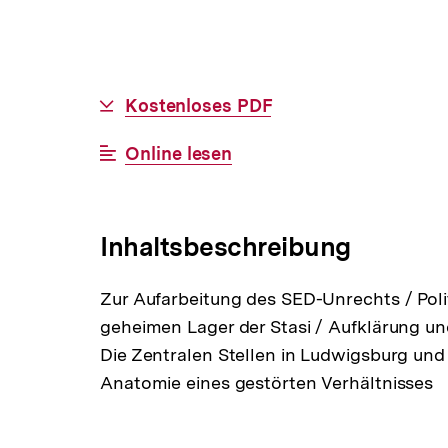
Allgemeine
Download-
Kostenloses PDF
Informationen
Link:
Interner
Online lesen
Link:
Inhaltsbeschreibung
Zur Aufarbeitung des SED-Unrechts / Polit
geheimen Lager der Stasi / Aufklärung u
Die Zentralen Stellen in Ludwigsburg und i
Anatomie eines gestörten Verhältnisses