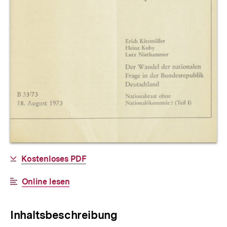
Allgemeine
Download-
Kostenloses PDF
Informationen
Link:
Interner
Online lesen
Link:
Inhaltsbeschreibung