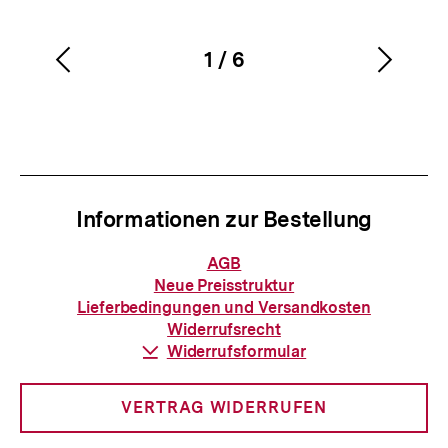
1
/
6
Vorherigen
Nächs
Karussellinhalt
von
Inhalt
Inhalt
anzeigen
anzei
Informationen zur Bestellung
Informationen
AGB
zur
Neue Preisstruktur
Bestellung
Lieferbedingungen und Versandkosten
Widerrufsrecht
Download-
Widerrufsformular
Link:
VERTRAG WIDERRUFEN