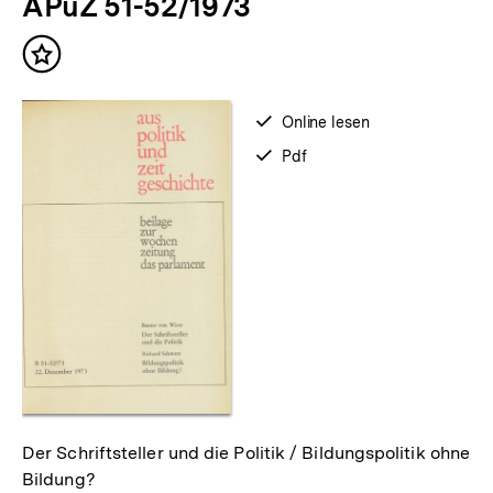
APuZ 51-52/1973
weitere
Inhalte
Inhalt
merken
verfügbar
Online lesen
zum
verfügbar
Pdf
als
Der Schriftsteller und die Politik / Bildungspolitik ohne
Bildung?