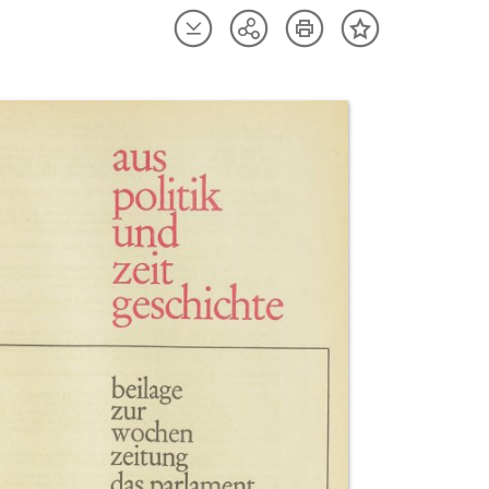
Artikel
Artikel
Teilen
Inhalt
herunterladen
drucken
Optionen
merken
anzeigen
uktvorschau