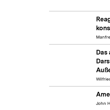
Reag
kons
Manfr
Das 
Dars
Auße
Wilfri
Amer
John H