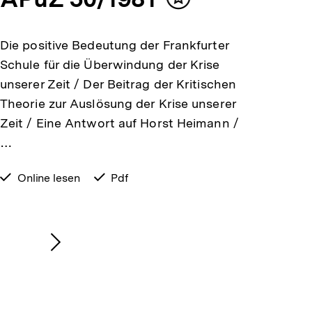
Inhalt
merken
Die positive Bedeutung der Frankfurter
Schule für die Überwindung der Krise
unserer Zeit / Der Beitrag der Kritischen
Theorie zur Auslösung der Krise unserer
Zeit / Eine Antwort auf Horst Heimann /
…
verfügbar
Online lesen
verfügbar
Pdf
zum
als
Nächsten
Inhalt
anzeigen