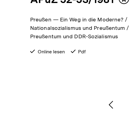
t
Inha
en
mer
in
Preußen — Ein Weg in die Moderne? /
ziger
Nationalsozialismus und Preußentum /
Preußentum und DDR-Sozialismus
verfügbar
Online lesen
verfügbar
Pdf
nd
zum
als
te…
1
/
2
Karussellinhalt
von
Vorheri
Inhalt
anzeige