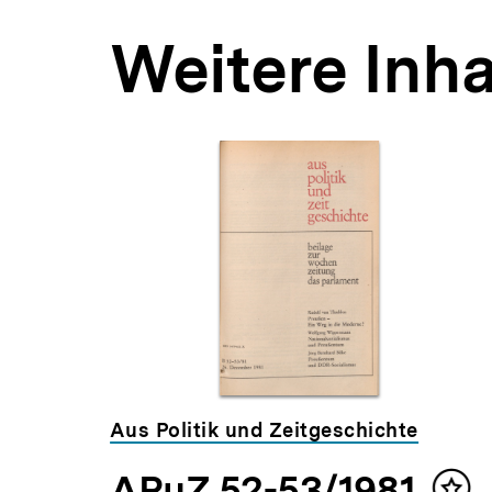
Weitere Inha
Inhaltskarousell
Inhaltskarussell
für
überspringen
weitere
Inhalte
Aus Politik und Zeitgeschichte
APuZ 52-53/1981