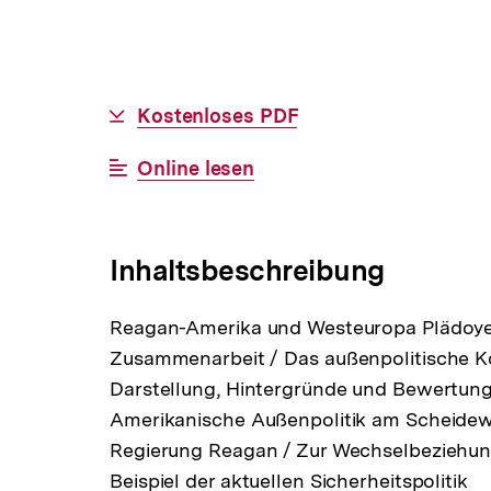
Allgemeine
Download-
Kostenloses PDF
Informationen
Link:
Interner
Online lesen
Link:
Inhaltsbeschreibung
Reagan-Amerika und Westeuropa Plädoyer 
Zusammenarbeit / Das außenpolitische K
Darstellung, Hintergründe und Bewertung
Amerikanische Außenpolitik am Scheidewe
Regierung Reagan / Zur Wechselbeziehun
Beispiel der aktuellen Sicherheitspolitik