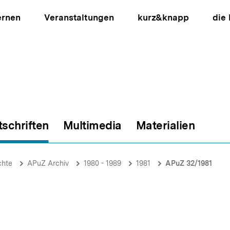
ernen
Veranstaltungen
kurz&knapp
die
tschriften
Multimedia
Materialien
ion
chte
APuZ Archiv
1980 - 1989
1981
APuZ 32/1981