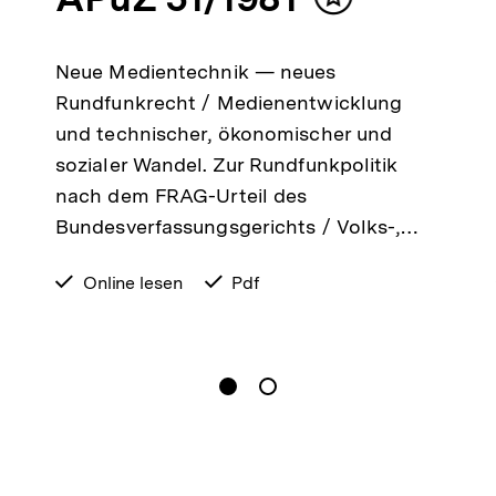
lt
Inhalt
ken
merken
Neue Medientechnik — neues
Rundfunkrecht / Medienentwicklung
und technischer, ökonomischer und
sozialer Wandel. Zur Rundfunkpolitik
nach dem FRAG-Urteil des
Bundesverfassungsgerichts / Volks-,…
verfügbar
Online lesen
verfügbar
Pdf
zum
als
gen
Springe zum Inhalt
1
(
Aktueller Inhalt
)
Springe zum Inhalt
2
n