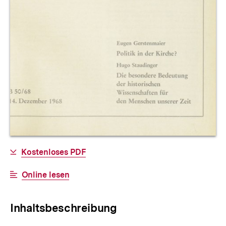
Allgemeine
Download-
Kostenloses PDF
Informationen
Link:
Interner
Online lesen
Link:
Inhaltsbeschreibung