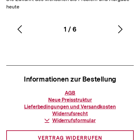
heute
1
/
6
Vorherigen
Nächs
Karussellinhalt
von
Inhalt
Inhalt
anzeigen
anzei
Informationen zur Bestellung
Informationen
AGB
zur
Neue Preisstruktur
Bestellung
Lieferbedingungen und Versandkosten
Widerrufsrecht
Download-
Widerrufsformular
Link:
VERTRAG WIDERRUFEN