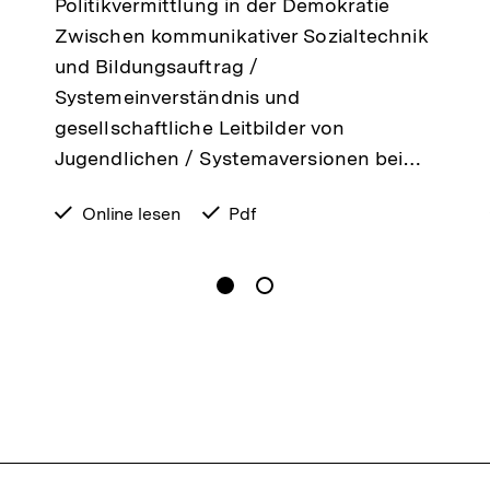
Politikvermittlung in der Demokratie
Zwischen kommunikativer Sozialtechnik
und Bildungsauftrag /
Systemeinverständnis und
gesellschaftliche Leitbilder von
Jugendlichen / Systemaversionen bei…
verfügbar
Online lesen
verfügbar
Pdf
zum
als
gen
Springe zum Inhalt
1
(
Aktueller Inhalt
)
Springe zum Inhalt
2
n