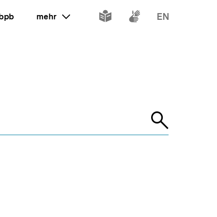
Inhalte
Inhalte
Inhalte
 bpb
mehr
ein oder ausklappen
in
in
in
leichter
Gebärdenspr
Englisch
Sprache
Suche
öffnen