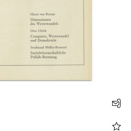
Konta
0