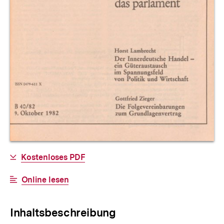
Allgemeine
Download-
Kostenloses PDF
Informationen
Link:
Interner
Online lesen
Link:
Inhaltsbeschreibung