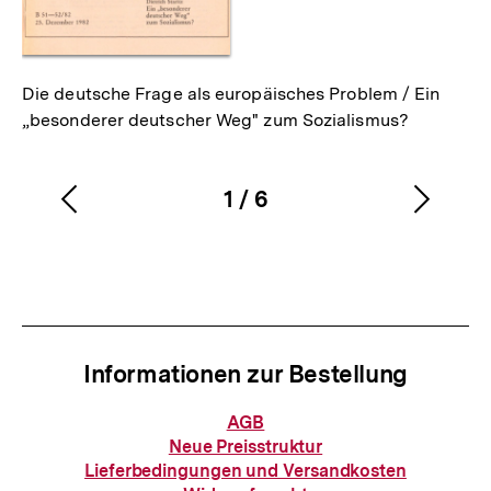
Die deutsche Frage als europäisches Problem / Ein
„besonderer deutscher Weg" zum Sozialismus?
1
/
6
Vorherigen
Nächs
Karussellinhalt
von
Inhalt
Inhalt
anzeigen
anzei
Informationen zur Bestellung
Informationen
AGB
zur
Neue Preisstruktur
Bestellung
Lieferbedingungen und Versandkosten