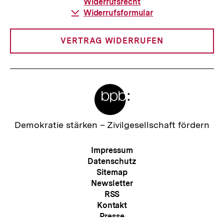
Widerrufsrecht
Download-
Widerrufsformular
Link:
VERTRAG WIDERRUFEN
Meta-
Links
Zur
Demokratie stärken –
Zivilgesellschaft fördern
Startseite
der
Meta-
Impressum
bpb
Navigation
Datenschutz
Sitemap
Newsletter
RSS
Kontakt
Zum
Seite
Presse