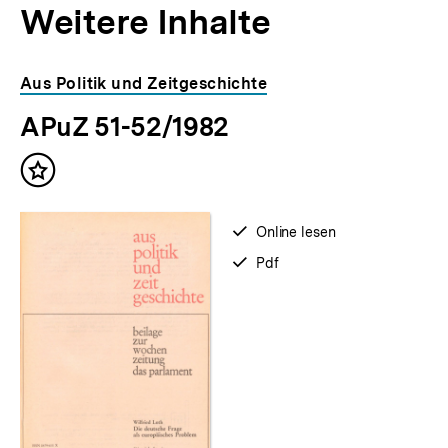
Weitere Inhalte
Inhaltskarousell
Inhaltskarussell
Aus Politik und Zeitgeschichte
für
überspringen
APuZ 51-52/1982
weitere
Inhalte
Inhalt
merken
verfügbar
Online lesen
zum
verfügbar
Pdf
als