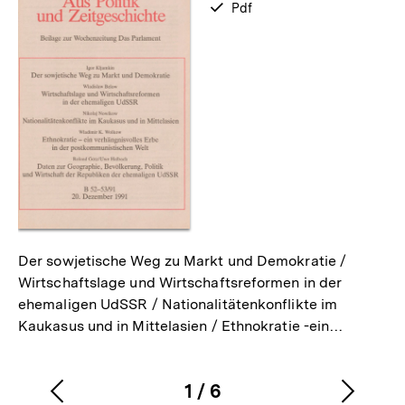
verfügbar
Pdf
als
Der sowjetische Weg zu Markt und Demokratie /
Wirtschaftslage und Wirtschaftsreformen in der
ehemaligen UdSSR / Nationalitätenkonflikte im
Kaukasus und in Mittelasien / Ethnokratie -ein…
1
/
6
Vorherigen
Nächs
Karussellinhalt
von