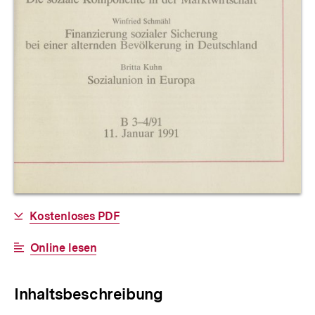
Allgemeine
Download-
Kostenloses PDF
Informationen
Link:
Interner
Online lesen
Link:
Inhaltsbeschreibung