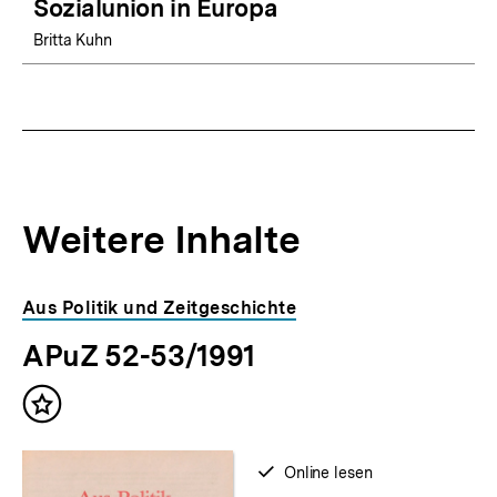
Sozialunion in Europa
Britta Kuhn
Weitere Inhalte
Inhaltskarousell
Inhaltskarussell
Aus Politik und Zeitgeschichte
für
überspringen
APuZ 52-53/1991
weitere
Inhalte
Inhalt
merken
verfügbar
Online lesen
zum