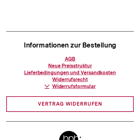
Inhalt
Inhalt
anzeigen
anzei
Informationen zur Bestellung
Informationen
AGB
zur
Neue Preisstruktur
Bestellung
Lieferbedingungen und Versandkosten
Widerrufsrecht
Download-
Widerrufsformular
Link:
VERTRAG WIDERRUFEN
Meta-