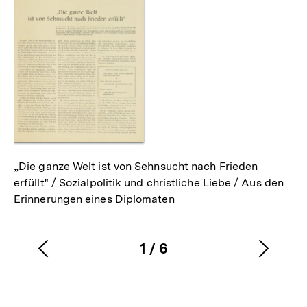
als
„Die ganze Welt ist von Sehnsucht nach Frieden
erfüllt" / Sozialpolitik und christliche Liebe / Aus den
Erinnerungen eines Diplomaten
1
/
6
Vorherigen
Nächs
Karussellinhalt
von
Inhalt
Inhalt
anzeigen
anzei