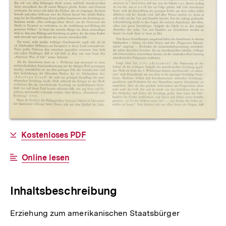
Allgemeine
Download-
Kostenloses PDF
Informationen
Link:
Interner
Online lesen
Link:
Inhaltsbeschreibung
Erziehung zum amerikanischen Staatsbürger