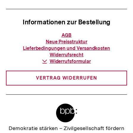
Informationen zur Bestellung
Informationen
AGB
zur
Neue Preisstruktur
Bestellung
Lieferbedingungen und Versandkosten
Widerrufsrecht
Download-
Widerrufsformular
Link:
VERTRAG WIDERRUFEN
Meta-
Links
Zur
Demokratie stärken –
Zivilgesellschaft fördern