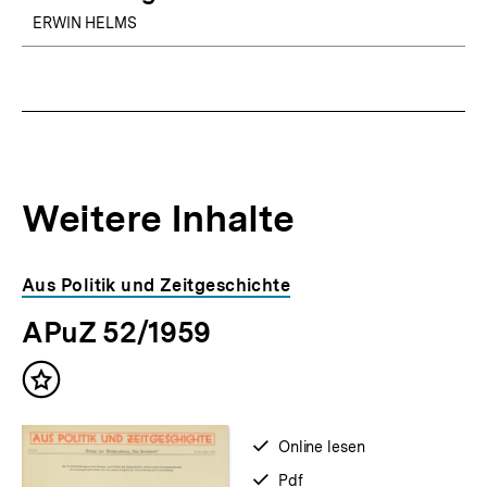
ERWIN HELMS
Weitere Inhalte
Inhaltskarousell
Inhaltskarussell
Aus Politik und Zeitgeschichte
für
überspringen
APuZ 52/1959
weitere
Inhalte
Inhalt
merken
verfügbar
Online lesen
zum
verfügbar
Pdf