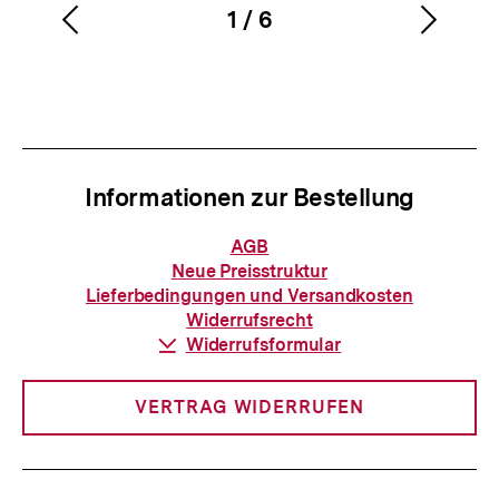
1
/
6
Vorherigen
Nächs
Karussellinhalt
von
Inhalt
Inhalt
anzeigen
anzei
Informationen zur Bestellung
Informationen
AGB
zur
Neue Preisstruktur
Bestellung
Lieferbedingungen und Versandkosten
Widerrufsrecht
Download-
Widerrufsformular
Link:
VERTRAG WIDERRUFEN