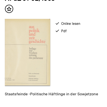
Inhalte
Inhalt
merken
verfügbar
Online lesen
zum
verfügbar
Pdf
als
Staatsfeinde -Politische Häftlinge in der Sowjetzone