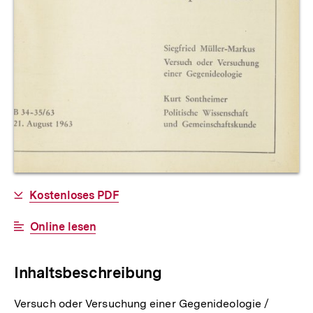
Allgemeine
Download-
Kostenloses PDF
Informationen
Link:
Interner
Online lesen
Link:
Inhaltsbeschreibung
Versuch oder Versuchung einer Gegenideologie /