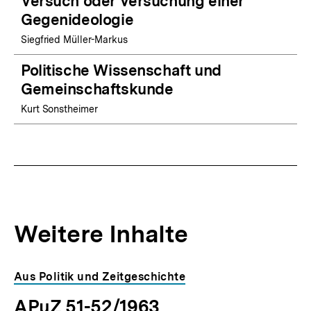
Versuch oder Versuchung einer
Gegenideologie
Siegfried Müller-Markus
Politische Wissenschaft und
Gemeinschaftskunde
Kurt Sonstheimer
Weitere Inhalte
Inhaltskarousell
Inhaltskarussell
Aus Politik und Zeitgeschichte
für
überspringen
APuZ 51-52/1963
weitere