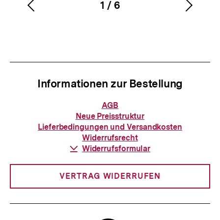
1
/
6
Vorherigen
Nächs
Karussellinhalt
von
Inhalt
Inhalt
anzeigen
anzei
Informationen zur Bestellung
Informationen
AGB
zur
Neue Preisstruktur
Bestellung
Lieferbedingungen und Versandkosten
Widerrufsrecht
Download-
Widerrufsformular
Link:
VERTRAG WIDERRUFEN