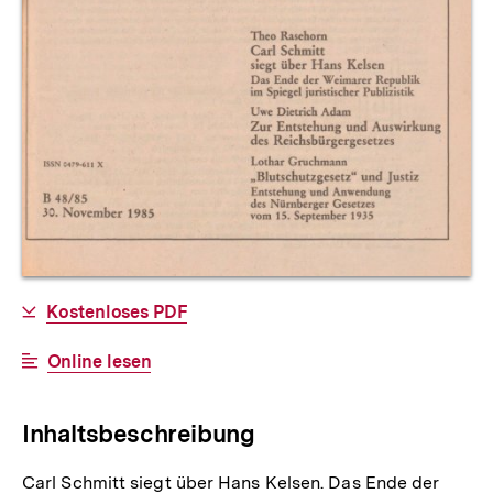
Allgemeine
Download-
Kostenloses PDF
Informationen
Link:
Interner
Online lesen
Link:
Inhaltsbeschreibung
Carl Schmitt siegt über Hans Kelsen. Das Ende der