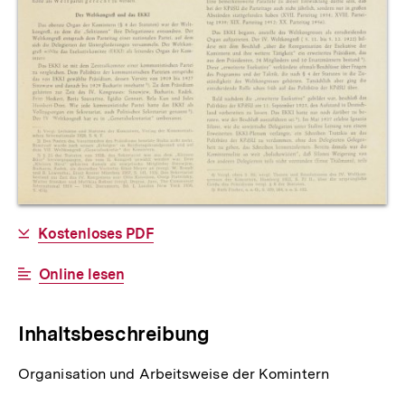
Allgemeine
Download-
Kostenloses PDF
Informationen
Link:
Interner
Online lesen
Link:
Inhaltsbeschreibung
Organisation und Arbeitsweise der Komintern