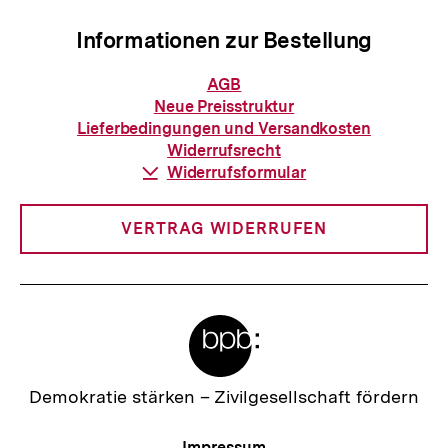
Informationen zur Bestellung
Informationen
AGB
zur
Neue Preisstruktur
Bestellung
Lieferbedingungen und Versandkosten
Widerrufsrecht
Download-
Widerrufsformular
Link:
VERTRAG WIDERRUFEN
Meta-
Links
Zur
Demokratie stärken –
Zivilgesellschaft fördern
Startseite
der
Meta-
Impressum