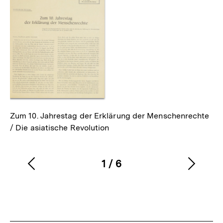
als
Zum 10. Jahrestag der Erklärung der Menschenrechte
/ Die asiatische Revolution
1
/
6
Vorherigen
Nächs
Karussellinhalt
von
Inhalt
Inhalt
anzeigen
anzei