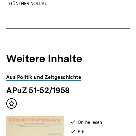
GÜNTHER NOLLAU
Weitere Inhalte
Inhaltskarousell
Inhaltskarussell
Aus Politik und Zeitgeschichte
für
überspringen
APuZ 51-52/1958
weitere
Inhalte
Inhalt
merken
verfügbar
Online lesen
zum
verfügbar
Pdf