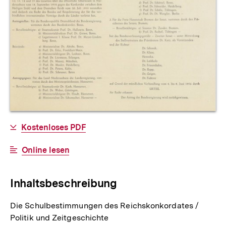
Allgemeine
Download-
Kostenloses PDF
Informationen
Link:
Interner
Online lesen
Link:
Inhaltsbeschreibung
Die Schulbestimmungen des Reichskonkordates /
Politik und Zeitgeschichte