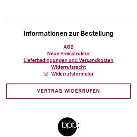
anzeigen
anzei
Informationen zur Bestellung
Informationen
AGB
zur
Neue Preisstruktur
Bestellung
Lieferbedingungen und Versandkosten
Widerrufsrecht
Download-
Widerrufsformular
Link:
VERTRAG WIDERRUFEN
Meta-
Links