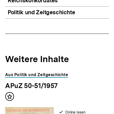
Reichskonkordates
Politik und Zeitgeschichte
Weitere Inhalte
Inhaltskarousell
Inhaltskarussell
Aus Politik und Zeitgeschichte
für
überspringen
APuZ 50-51/1957
weitere
Inhalte
Inhalt
merken
verfügbar
Online lesen