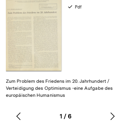
zum
verfügbar
Pdf
als
Zum Problem des Friedens im 20. Jahrhundert /
Verteidigung des Optimismus -eine Aufgabe des
europäischen Humanismus
1
/
6
Vorherigen
Nächs
Karussellinhalt
von
Inhalt
Inhalt