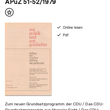
APuZ 51-52/1979
weitere
Inhalte
Inhalt
merken
verfügbar
Online lesen
zum
verfügbar
Pdf
als
Zum neuen Grundsatzprogramm der CDU / Das CDU-
Grundsatzprogramm aus liberaler Sicht / Das CDU-