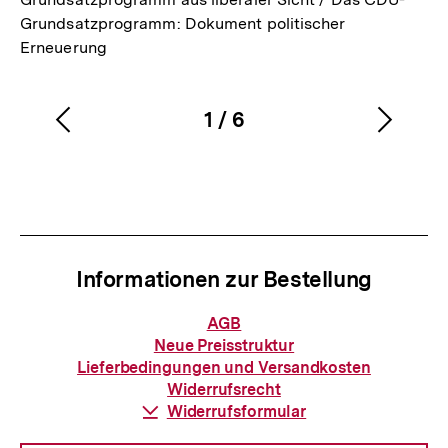
Grundsatzprogramm: Dokument politischer
Erneuerung
1
/
6
Vorherigen
Nächs
Karussellinhalt
von
Inhalt
Inhalt
anzeigen
anzei
Informationen zur Bestellung
Informationen
AGB
zur
Neue Preisstruktur
Bestellung
Lieferbedingungen und Versandkosten
Widerrufsrecht
Download-
Widerrufsformular
Link: