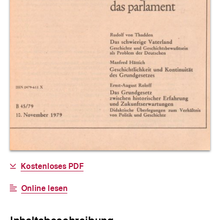
Allgemeine
Download-
Kostenloses PDF
Informationen
Link:
Interner
Online lesen
Link: