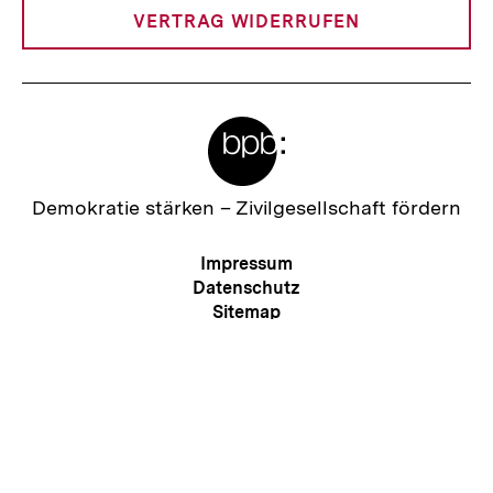
VERTRAG WIDERRUFEN
Meta-
Links
Zur
Demokratie stärken –
Zivilgesellschaft fördern
Startseite
der
Meta-
Impressum
bpb
Navigation
Datenschutz
Zum
Sitemap
Seite
Newsletter
RSS
Kontakt
Presse
Barriere melden
Erklärung zur Barrierefreiheit