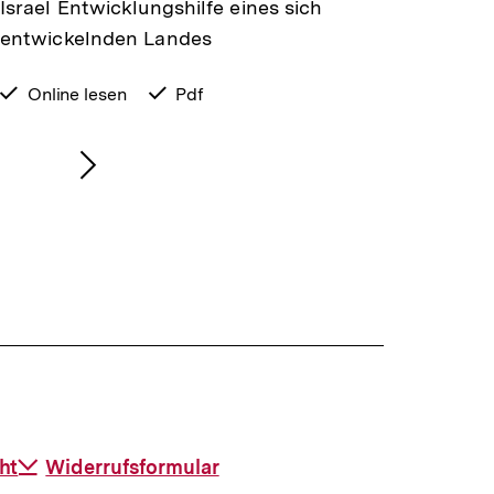
Israel Entwicklungshilfe eines sich
entwickelnden Landes
verfügbar
Online lesen
verfügbar
Pdf
zum
als
Nächsten
Inhalt
anzeigen
ht
Download-
Widerrufsformular