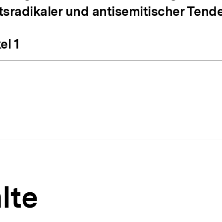
tsradikaler und antisemitischer Tend
el 1
lte