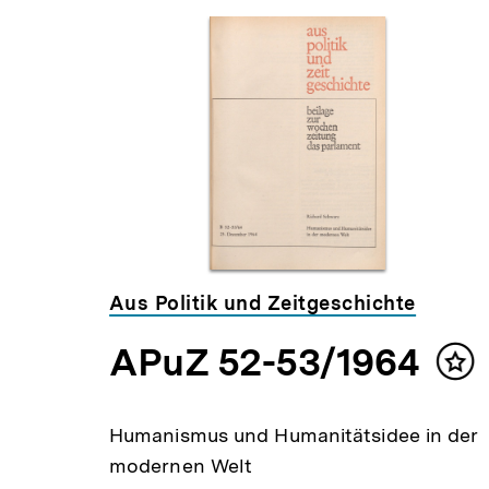
Inhaltskarousell
Inhaltskarussell
für
überspringen
weitere
Inhalte
Aus Politik und Zeitgeschichte
APuZ 52-53/1964
lt
Inh
ken
mer
uropa
Humanismus und Humanitätsidee in der
modernen Welt