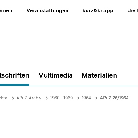
ernen
Veranstaltungen
kurz&knapp
die
tschriften
Multimedia
Materialien
ion
chte
APuZ Archiv
1960 - 1969
1964
APuZ 26/1964