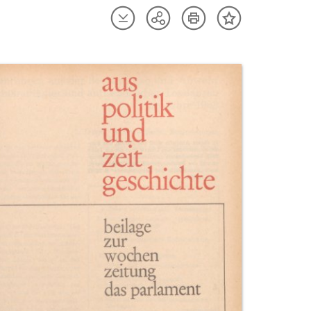
Artikel
Artikel
Teilen
Inhalt
herunterladen
drucken
Optionen
merken
anzeigen
uktvorschau