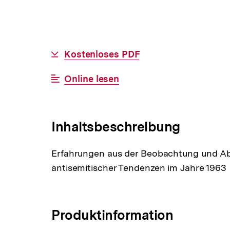
Allgemeine
Download-
Kostenloses PDF
Informationen
Link:
Interner
Online lesen
Link:
Inhaltsbeschreibung
Erfahrungen aus der Beobachtung und Ab
antisemitischer Tendenzen im Jahre 1963
Produktinformation