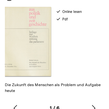
merken
verfügbar
Online lesen
zum
verfügbar
Pdf
als
Die Zukunft des Menschen als Problem und Aufgabe
heute
1
/
6