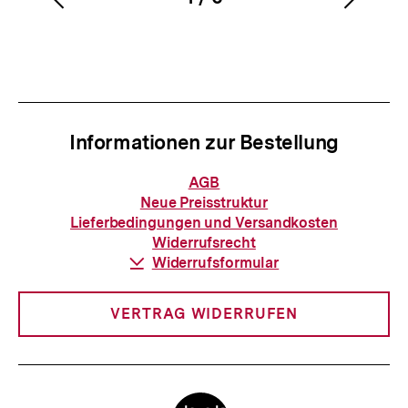
Vorherigen
Nächs
Karussellinhalt
von
Inhalt
Inhalt
anzeigen
anzei
Informationen zur Bestellung
Informationen
AGB
zur
Neue Preisstruktur
Bestellung
Lieferbedingungen und Versandkosten
Widerrufsrecht
Download-
Widerrufsformular
Link:
VERTRAG WIDERRUFEN