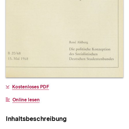
Allgemeine
Download-
Kostenloses PDF
Informationen
Link:
Interner
Online lesen
Link:
Inhaltsbeschreibung