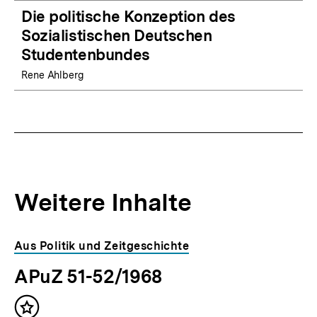
Die politische Konzeption des
Sozialistischen Deutschen
Studentenbundes
Rene Ahlberg
Weitere Inhalte
Inhaltskarousell
Inhaltskarussell
Aus Politik und Zeitgeschichte
für
überspringen
APuZ 51-52/1968
weitere
Inhalte
Inhalt