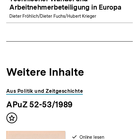
Arbeitnehmerbeteiligung in Europa
Dieter Fröhlich/Dieter Fuchs/Hubert Krieger
Weitere Inhalte
Inhaltskarousell
Inhaltskarussell
Aus Politik und Zeitgeschichte
für
überspringen
APuZ 52-53/1989
weitere
Inhalte
Inhalt
merken
verfügbar
Online lesen