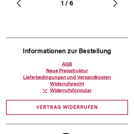
1
/
6
Vorherigen
Nächs
Karussellinhalt
von
Inhalt
Inhalt
anzeigen
anzei
Informationen zur Bestellung
Informationen
AGB
zur
Neue Preisstruktur
Bestellung
Lieferbedingungen und Versandkosten
Widerrufsrecht
Download-
Widerrufsformular
Link:
VERTRAG WIDERRUFEN