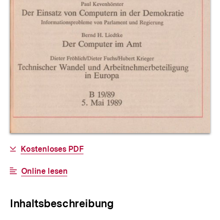
Allgemeine
Download-
Kostenloses PDF
Informationen
Link:
Interner
Online lesen
Link:
Inhaltsbeschreibung