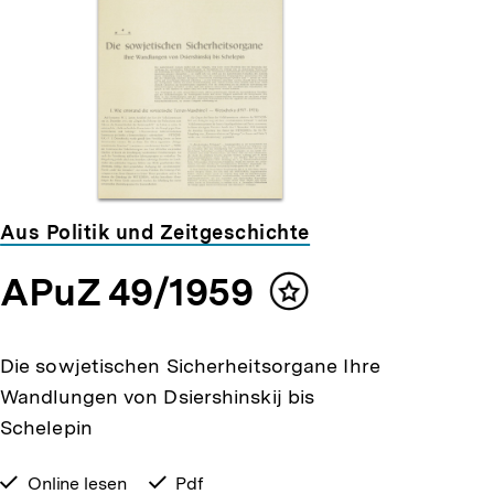
Aus Politik und Zeitgeschichte
APuZ 49/1959
Inhalt
merken
Die sowjetischen Sicherheitsorgane Ihre
Wandlungen von Dsiershinskij bis
Schelepin
verfügbar
Online lesen
verfügbar
Pdf