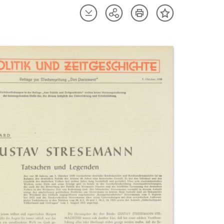
Artikel
Artikel
Teilen
Inhalt
herunterladen
drucken
Optionen
merken
anzeigen
uktvorschau