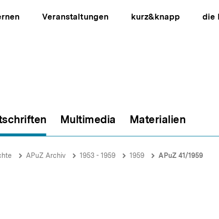
ernen
Veranstaltungen
kurz&knapp
die
tschriften
Multimedia
Materialien
ion
chte
APuZ Archiv
1953 - 1959
1959
APuZ 41/1959