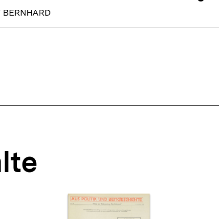
Y BERNHARD
lte