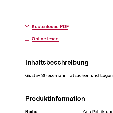
Allgemeine
Download-
Kostenloses PDF
Informationen
Link:
Interner
Online lesen
Link:
Inhaltsbeschreibung
Gustav Stresemann Tatsachen und Lege
Produktinformation
Reihe:
Aus Politik un