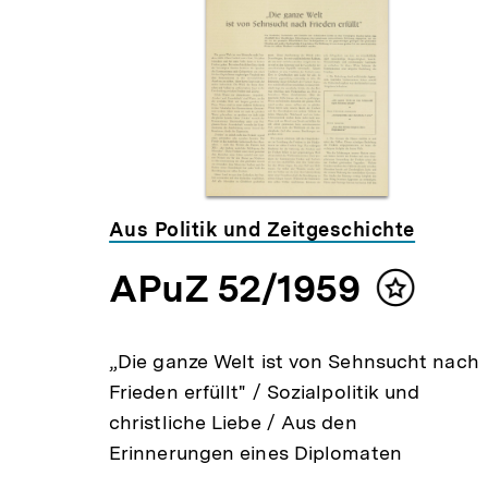
Inhalte
Aus Politik und Zeitgeschichte
APuZ 52/1959
lt
Inhalt
ken
merken
/
„Die ganze Welt ist von Sehnsucht nach
Frieden erfüllt" / Sozialpolitik und
christliche Liebe / Aus den
Erinnerungen eines Diplomaten