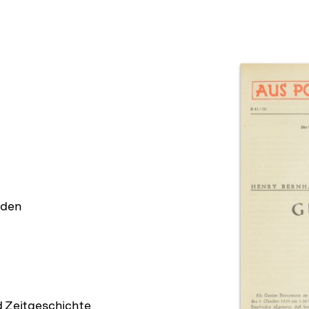
Prod
nden
d Zeitgeschichte