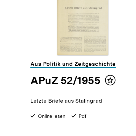
Inhalte
Aus Politik und Zeitgeschichte
APuZ 52/1955
lt
Inhalt
ken
merken
Letzte Briefe aus Stalingrad
verfügbar
Online lesen
verfügbar
Pdf
zum
als