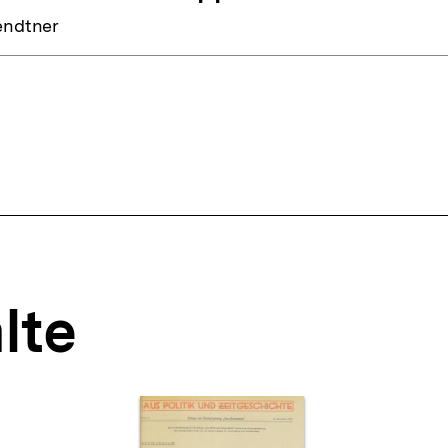
endtner
lte