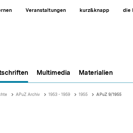
ernen
Veranstaltungen
kurz&knapp
die
tschriften
Multimedia
Materialien
ion
chte
APuZ Archiv
1953 - 1959
1955
APuZ 9/1955