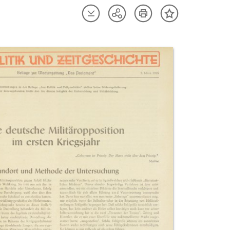
Artikel
Artikel
Teilen
Inhalt
herunterladen
drucken
Optionen
merken
anzeigen
uktvorschau