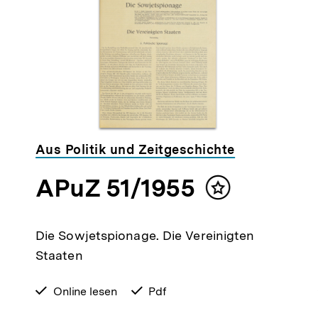
Aus Politik und Zeitgeschichte
APuZ 51/1955
Inhalt
merken
Die Sowjetspionage. Die Vereinigten
Staaten
verfügbar
Online lesen
verfügbar
Pdf
zum
als