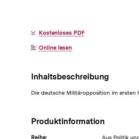
Allgemeine
Download-
Kostenloses PDF
Informationen
Link:
Interner
Online lesen
Link:
Inhaltsbeschreibung
Die deutsche Militäropposition im ersten 
Produktinformation
Reihe:
Aus Politik un