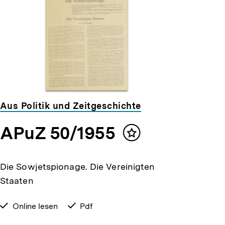
Aus Politik und Zeitgeschichte
APuZ 50/1955
Inhalt
merken
Die Sowjetspionage. Die Vereinigten
Staaten
verfügbar
Online lesen
verfügbar
Pdf
zum
als