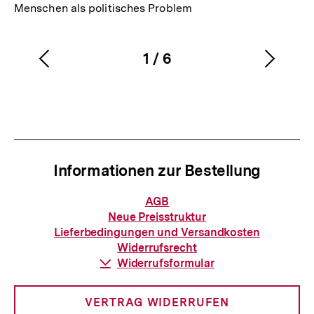
Menschen als politisches Problem
1
/
6
Vorherigen
Nächs
Karussellinhalt
von
Inhalt
Inhalt
anzeigen
anzei
Informationen zur Bestellung
Informationen
AGB
zur
Neue Preisstruktur
Bestellung
Lieferbedingungen und Versandkosten
Widerrufsrecht
Download-
Widerrufsformular
Link:
VERTRAG WIDERRUFEN