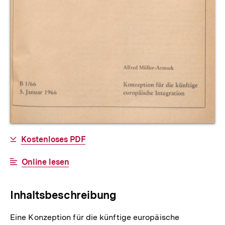
Allgemeine
Download-
Kostenloses PDF
Informationen
Link:
Interner
Online lesen
Link:
Inhaltsbeschreibung
Eine Konzeption für die künftige europäische