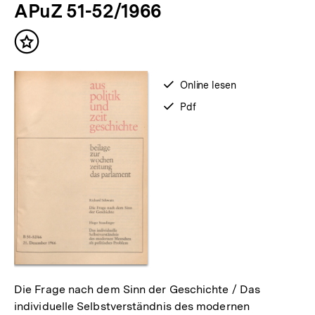
APuZ 51-52/1966
weitere
Inhalte
Inhalt
merken
verfügbar
Online lesen
zum
verfügbar
Pdf
als
Die Frage nach dem Sinn der Geschichte / Das
individuelle Selbstverständnis des modernen