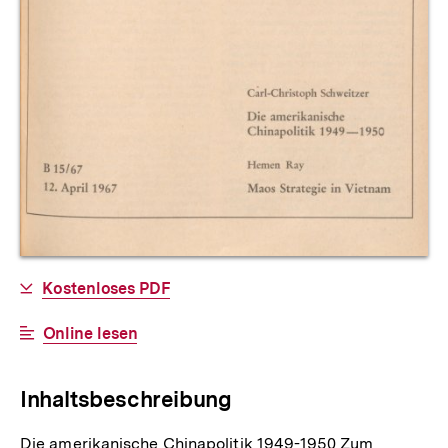
Allgemeine
Download-
Kostenloses PDF
Informationen
Link:
Interner
Online lesen
Link:
Inhaltsbeschreibung
Die amerikanische Chinapolitik 1949-1950 Zum