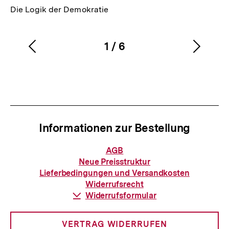
Die Logik der Demokratie
1
/
6
Vorherigen
Nächs
Karussellinhalt
von
Inhalt
Inhalt
anzeigen
anzei
Informationen zur Bestellung
Informationen
AGB
zur
Neue Preisstruktur
Bestellung
Lieferbedingungen und Versandkosten
Widerrufsrecht
Download-
Widerrufsformular
Link:
VERTRAG WIDERRUFEN