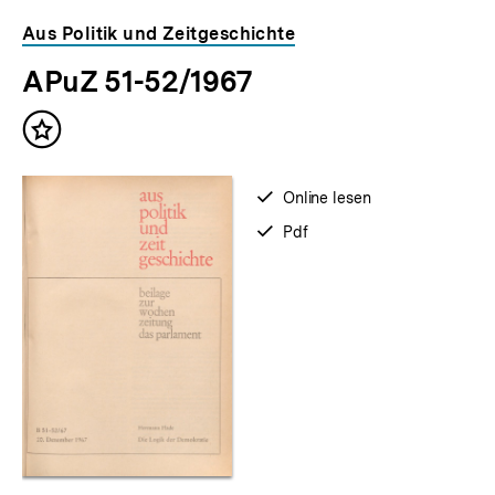
Inhaltskarousell
Inhaltskarussell
Aus Politik und Zeitgeschichte
für
überspringen
APuZ 51-52/1967
weitere
Inhalte
Inhalt
merken
verfügbar
Online lesen
zum
verfügbar
Pdf
als