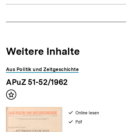
Weitere Inhalte
Inhaltskarousell
Inhaltskarussell
Aus Politik und Zeitgeschichte
für
überspringen
APuZ 51-52/1962
weitere
Inhalte
Inhalt
merken
verfügbar
Online lesen
zum
verfügbar
Pdf
als