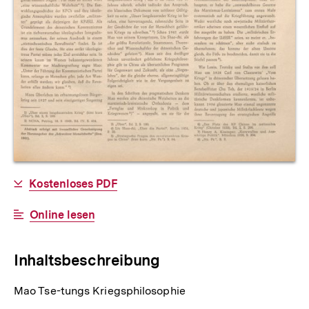
Allgemeine
Download-
Kostenloses PDF
Informationen
Link:
Interner
Online lesen
Link:
Inhaltsbeschreibung
Mao Tse-tungs Kriegsphilosophie