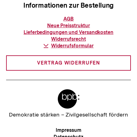
Informationen zur Bestellung
Informationen
AGB
zur
Neue Preisstruktur
Bestellung
Lieferbedingungen und Versandkosten
Widerrufsrecht
Download-
Widerrufsformular
Link:
VERTRAG WIDERRUFEN
Meta-
Links
Zur
Demokratie stärken –
Zivilgesellschaft fördern
Startseite
der
Meta-
Impressum
bpb
Navigation
Datenschutz