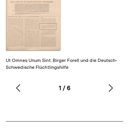
Ut Omnes Unum Sint. Birger Forell und die Deutsch-
Schwedische Flüchtlingshilfe
1
/
6
Vorherigen
Nächs
Karussellinhalt
von
Inhalt
Inhalt
anzeigen
anzei