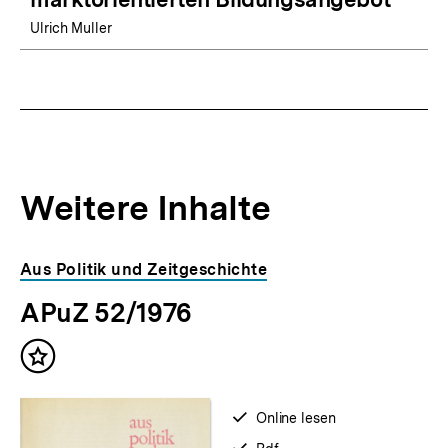
Ulrich Muller
Weitere Inhalte
Inhaltskarousell
Inhaltskarussell
Aus Politik und Zeitgeschichte
für
überspringen
APuZ 52/1976
weitere
Inhalte
Inhalt
merken
verfügbar
Online lesen
zum