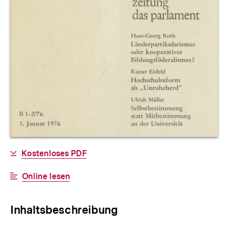
Allgemeine
Download-
Kostenloses PDF
Informationen
Link:
Interner
Online lesen
Link:
Inhaltsbeschreibung