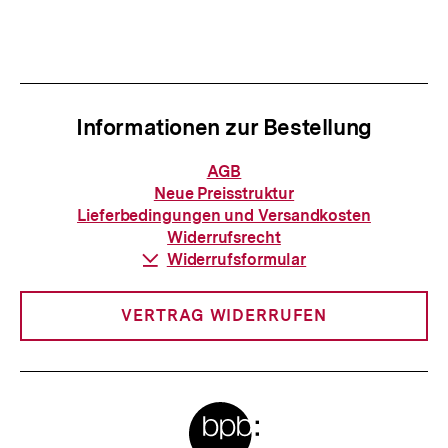
Inhalt
Inhalt
anzeigen
anzei
Informationen zur Bestellung
Informationen
AGB
zur
Neue Preisstruktur
Bestellung
Lieferbedingungen und Versandkosten
Widerrufsrecht
Download-
Widerrufsformular
Link:
VERTRAG WIDERRUFEN
Meta-