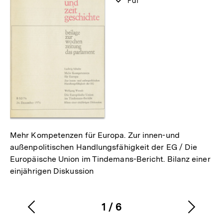
verfügbar
Pdf
als
Mehr Kompetenzen für Europa. Zur innen-und
außenpolitischen Handlungsfähigkeit der EG / Die
Europäische Union im Tindemans-Bericht. Bilanz einer
einjährigen Diskussion
1
/
6
Vorherigen
Nächs
Karussellinhalt
von