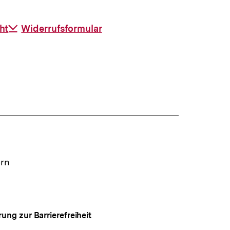
ht
Download-
Widerrufsformular
Link:
ern
rung zur Barrierefreiheit