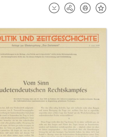
Artikel
Artikel
Teilen
Inhalt
herunterladen
drucken
Optionen
merken
anzeigen
uktvorschau