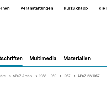
ernen
Veranstaltungen
kurz&knapp
die
tschriften
Multimedia
Materialien
ion
chte
APuZ Archiv
1953 - 1959
1957
APuZ 22/1957