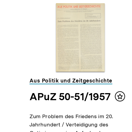
Inhaltskarousell
Inhaltskarussell
für
überspringen
weitere
Inhalte
Aus Politik und Zeitgeschichte
APuZ 50-51/1957
lt
Inhal
ken
mer
us /
Zum Problem des Friedens im 20.
Jahrhundert / Verteidigung des