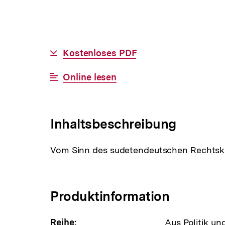
Allgemeine
Download-
Kostenloses PDF
Informationen
Link:
Interner
Online lesen
Link:
Inhaltsbeschreibung
Vom Sinn des sudetendeutschen Rechtskam
Produktinformation
Reihe:
Aus Politik un