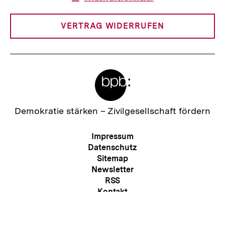
Link:
VERTRAG WIDERRUFEN
Meta-
Links
Zur
Demokratie stärken –
Zivilgesellschaft fördern
Startseite
der
Meta-
Impressum
bpb
Navigation
Datenschutz
Sitemap
Newsletter
RSS
Zum
Seite
Kontakt
Presse
Barriere melden
Erklärung zur Barrierefreiheit