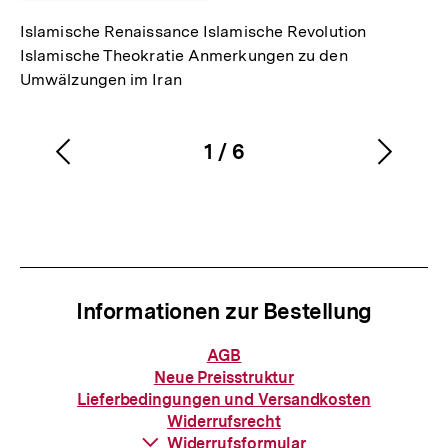
Islamische Renaissance Islamische Revolution
Islamische Theokratie Anmerkungen zu den
Umwälzungen im Iran
1
/
6
Vorherigen
Nächs
Karussellinhalt
von
Inhalt
Inhalt
anzeigen
anzei
Informationen zur Bestellung
Informationen
AGB
zur
Neue Preisstruktur
Bestellung
Lieferbedingungen und Versandkosten
Widerrufsrecht
Download-
Widerrufsformular