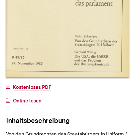
Allgemeine
Download-
Kostenloses PDF
Informationen
Link:
Interner
Online lesen
Link:
Inhaltsbeschreibung
Von den Grundrechten des Staatsbürgers in Uniform /