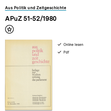
Inhaltskarousell
Inhaltskarussell
Aus Politik und Zeitgeschichte
für
überspringen
APuZ 51-52/1980
weitere
Inhalte
Inhalt
merken
verfügbar
Online lesen
zum
verfügbar
Pdf
als