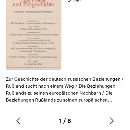
verfügbar
Pdf
als
Zur Geschichte der deutsch-russischen Beziehungen /
Rußland sucht nach einem Weg / Die Beziehungen
Rußlands zu seinen europäischen Nachbarn / Die
Beziehungen Rußlands zu seinen europäischen…
1
/
6
Vorherigen
Nächs
Karussellinhalt
von