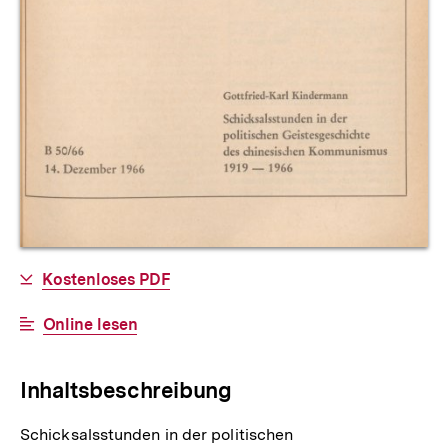
Allgemeine
Download-
Kostenloses PDF
Informationen
Link:
Interner
Online lesen
Link:
Inhaltsbeschreibung
Schicksalsstunden in der politischen