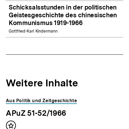
Schicksalsstunden in der politischen
Geistesgeschichte des chinesischen
Kommunismus 1919-1966
Gottfried-Karl Kindermann
Weitere Inhalte
Inhaltskarousell
Inhaltskarussell
Aus Politik und Zeitgeschichte
für
überspringen
APuZ 51-52/1966
weitere
Inhalte
Inhalt