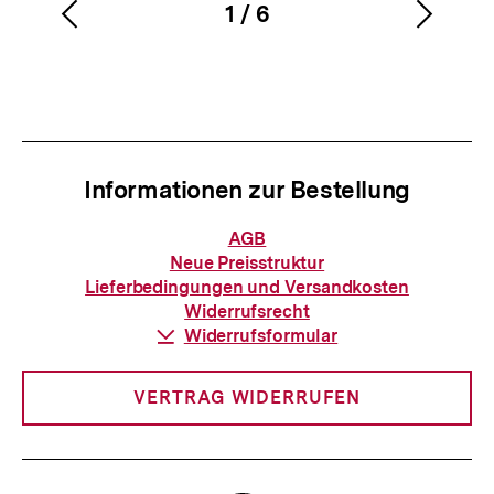
1
/
6
Vorherigen
Nächs
Karussellinhalt
von
Inhalt
Inhalt
anzeigen
anzei
Informationen zur Bestellung
Informationen
AGB
zur
Neue Preisstruktur
Bestellung
Lieferbedingungen und Versandkosten
Widerrufsrecht
Download-
Widerrufsformular
Link:
VERTRAG WIDERRUFEN