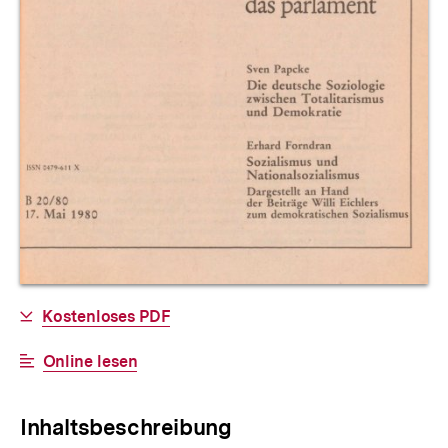
Allgemeine
Download-
Kostenloses PDF
Informationen
Link:
Interner
Online lesen
Link:
Inhaltsbeschreibung