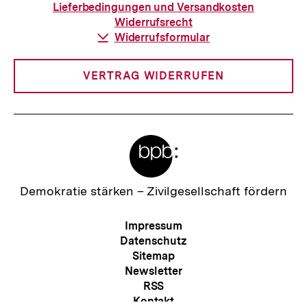
Bestellung
Lieferbedingungen und Versandkosten
Widerrufsrecht
Download-
Widerrufsformular
Link:
VERTRAG WIDERRUFEN
Meta-
Links
Zur
Demokratie stärken –
Zivilgesellschaft fördern
Startseite
der
Meta-
Impressum
bpb
Navigation
Datenschutz
Sitemap
Newsletter
RSS
Zum
Seite
Kontakt