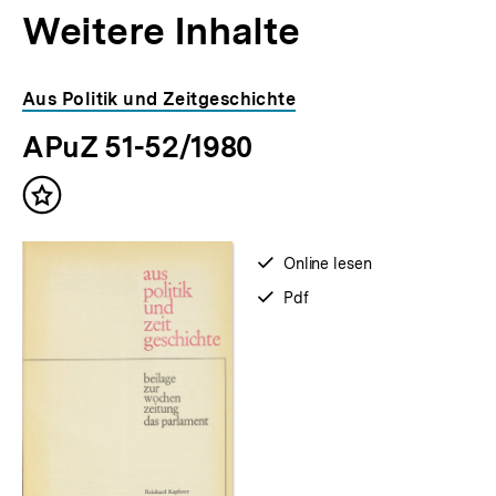
Weitere Inhalte
Inhaltskarousell
Inhaltskarussell
Aus Politik und Zeitgeschichte
für
überspringen
APuZ 51-52/1980
weitere
Inhalte
Inhalt
merken
verfügbar
Online lesen
zum
verfügbar
Pdf
als