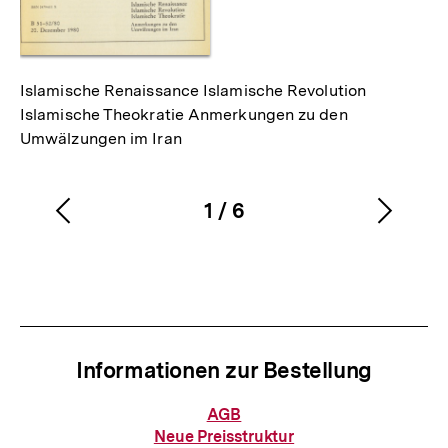
Islamische Renaissance Islamische Revolution
Islamische Theokratie Anmerkungen zu den
Umwälzungen im Iran
1
/
6
Vorherigen
Nächs
Karussellinhalt
von
Inhalt
Inhalt
anzeigen
anzei
Informationen zur Bestellung
Informationen
AGB
zur
Neue Preisstruktur