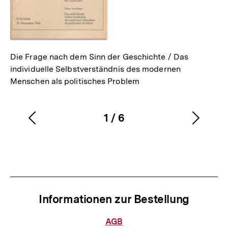
Die Frage nach dem Sinn der Geschichte / Das
individuelle Selbstverständnis des modernen
Menschen als politisches Problem
1
/
6
Vorherigen
Nächs
Karussellinhalt
von
Inhalt
Inhalt
anzeigen
anzei
Informationen zur Bestellung
Informationen
AGB