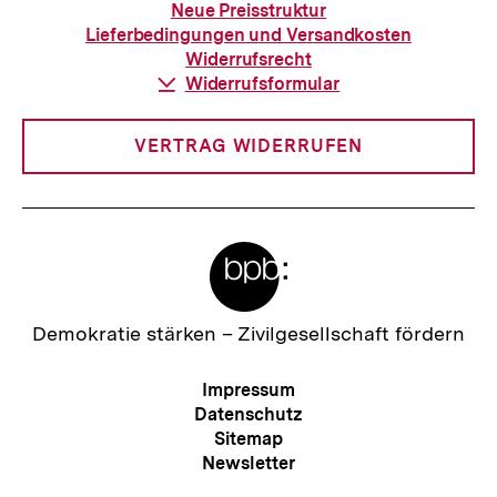
zur
Neue Preisstruktur
Bestellung
Lieferbedingungen und Versandkosten
Widerrufsrecht
Download-
Widerrufsformular
Link:
VERTRAG WIDERRUFEN
Meta-
Links
Zur
Demokratie stärken –
Zivilgesellschaft fördern
Startseite
der
Meta-
Impressum
bpb
Navigation
Datenschutz
Sitemap
Zum
Newsletter
Seite
RSS