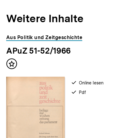
Weitere Inhalte
Inhaltskarousell
Inhaltskarussell
Aus Politik und Zeitgeschichte
für
überspringen
APuZ 51-52/1966
weitere
Inhalte
Inhalt
merken
verfügbar
Online lesen
zum
verfügbar
Pdf
als