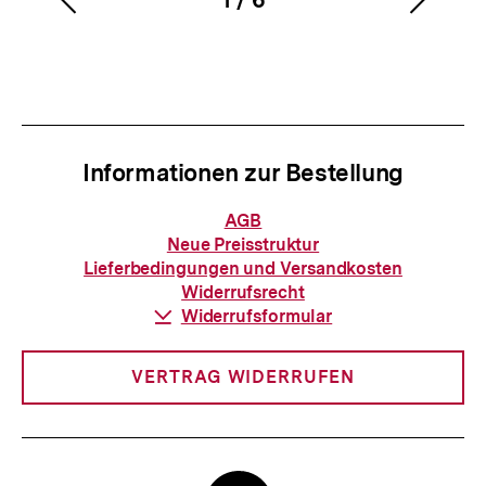
Vorherigen
Nächs
Karussellinhalt
von
Inhalt
Inhalt
anzeigen
anzei
Informationen zur Bestellung
Informationen
AGB
zur
Neue Preisstruktur
Bestellung
Lieferbedingungen und Versandkosten
Widerrufsrecht
Download-
Widerrufsformular
Link:
VERTRAG WIDERRUFEN