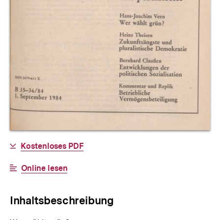
Allgemeine
Download-
Kostenloses PDF
Informationen
Link:
Interner
Online lesen
Link:
Inhaltsbeschreibung