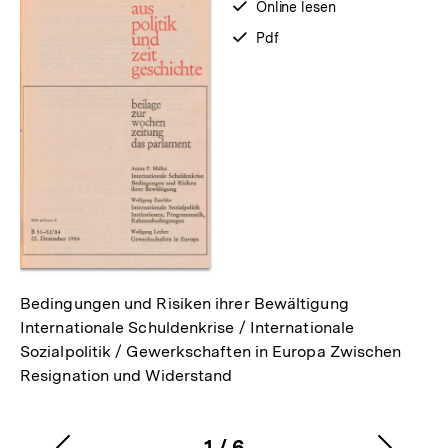
verfügbar
Online lesen
zum
verfügbar
Pdf
als
Bedingungen und Risiken ihrer Bewältigung
Internationale Schuldenkrise / Internationale
Sozialpolitik / Gewerkschaften in Europa Zwischen
Resignation und Widerstand
1
/
6