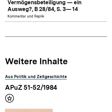
Vermögensbeteiligung — ein
Ausweg?, B 28/84, S. 3— 14
Kommentar und Replik
Weitere Inhalte
Inhaltskarousell
Inhaltskarussell
Aus Politik und Zeitgeschichte
für
überspringen
APuZ 51-52/1984
weitere
Inhalte
Inhalt
merken